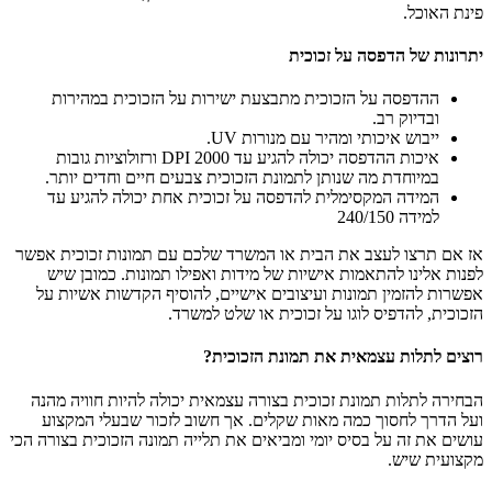
פינת האוכל.
יתרונות של הדפסה על זכוכית
ההדפסה על הזכוכית מתבצעת ישירות על הזכוכית במהירות
ובדיוק רב.
ייבוש איכותי ומהיר עם מנורות UV.
איכות ההדפסה יכולה להגיע עד 2000 DPI ורזולוציות גובות
במיוחדת מה שנותן לתמונת הזכוכית צבעים חיים וחדים יותר.
המידה המקסימלית להדפסה על זכוכית אחת יכולה להגיע עד
למידה 240/150
אז אם תרצו לעצב את הבית או המשרד שלכם עם תמונות זכוכית אפשר
לפנות אלינו להתאמות אישיות של מידות ואפילו תמונות. כמובן שיש
אפשרות להזמין תמונות ועיצובים אישיים, להוסיף הקדשות אשיות על
הזכוכית, להדפיס לוגו על זכוכית או שלט למשרד.
רוצים לתלות עצמאית את תמונת הזכוכית?
הבחירה לתלות תמונת זכוכית בצורה עצמאית יכולה להיות חוויה מהנה
ועל הדרך לחסוך כמה מאות שקלים. אך חשוב לזכור שבעלי המקצוע
עושים את זה על בסיס יומי ומביאים את תלייה תמונה הזכוכית בצורה הכי
מקצועית שיש.