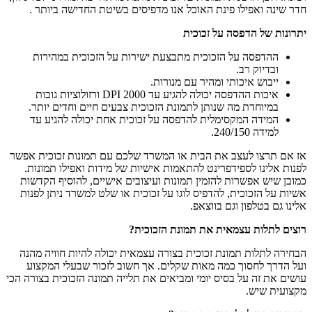
חדר שינה ואפילו פינת האוכל אנו מדפיסים בשיטת החדישה ביותר .
יתרונות של הדפסה על זכוכית
ההדפסה על הזכוכית מתבצעת ישירות על הזכוכית במהירות
ובדיוק רב.
ייבוש איכותי ומהיר עם מנורות.
איכות ההדפסה יכולה להגיע עד 2000 DPI ורזולוציות גובות
במיוחדת מה שנותן לתמונת הזכוכית צבעים חיים וחדים יותר.
המידה המקסימלית להדפסה על זכוכית אחת יכולה להגיע עד
למידה 240/150.
אז אם תרצו לעצב את הבית או המשרד שלכם עם תמונות זכוכית אפשר
לפנות אלינו לספידפרינט להתאמות אישיות של מידות ואפילו תמונות.
כמובן שיש אפשרות להזמין תמונות ועיצובים אישיים, להוסיף הקדשות
אשיות על הזכוכית, להדפיס לוגו על זכוכית או שלט למשרד ניתן לפנות
אלינו גם בטלפון וגם בווצאפ.
רוצים לתלות עצמאית את תמונת הזכוכית
?
הבחירה לתלות תמונת זכוכית בצורה עצמאית יכולה להיות חוויה מהנה
ועל הדרך לחסוך כמה מאות שקלים. אך חשוב לזכור שבעלי המקצוע
עושים את זה על בסיס יומי ומביאים את תלייה תמונה הזכוכית בצורה הכי
מקצועית שיש.