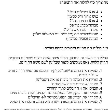
מה צריך כדי לתלות את התמונה?
4 או 6 דיבילים גודל 7
טוש ארוך ודק לסימון
4 או 6 ברגים גודל 7
מברגה/מברג פיליפס
מקדחה עם ראש גודל 7
מנטים/ספייסרים (מקבלים עם המשלוח שלנו)
תמונת זכוכית כמובן :)
איך תולים את תמונת הזכוכית בכמה צעדים
החלק הכי חשוב זה התכנון, תבינו איפה אתם רוצים שתמונת הזכוכית
תהיה תלויה. (אנו ממליצים ליצור שבלונה לשם סימון החורים).
הצמידו את התמונה/שבלונה לקיר ותסמנו עם טוש דרך החורים
שעל הזכוכית.
תורידו את תמונת הזכוכית או את השבלונה
תקדחו 4 חורים איפה שסימנתם
הכניסו את 4 הדיבלים לתוך החורים
תוציאו את הפקק של המנט/ספייסר והכניסו את הברגים פנים
תקדחו את הבורג עם המנט/ספייסר ל-4 הדיבלים
הצמידו את התמונה בצורה ישרה מול המנט ותסגרו את הפקק
והנה לכם, תמונת זכוכית תלויה על הקיר בצורה ישרה ומושלמת בהתקנה