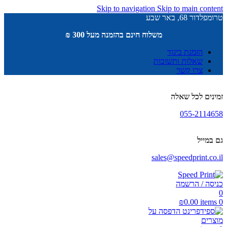
Skip to navigation
Skip to main content
טרומפלדור 68, באר שבע
משלוח חינם בהזמנה מעל 300 ₪
הזמנת ביגוד
שאלות ותשובות
צרו קשר
זמינים לכל שאלה
055-2114658
גם במייל
sales@speedprint.co.il
כניסה / הרשמה
0
₪
0.00
items
0