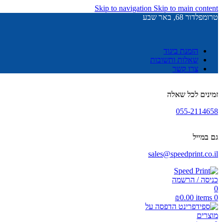
Skip to navigation
Skip to main content
טרומפלדור 68, באר שבע
הזמנת ביגוד
שאלות ותשובות
צרו קשר
זמינים לכל שאלה
055-2114658
גם במייל
sales@speedprint.co.il
כניסה / הרשמה
0
₪
0.00
items
0