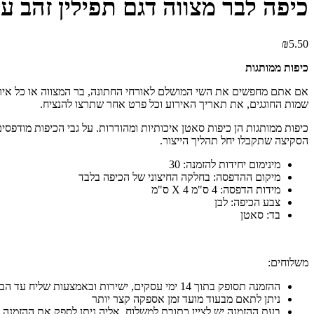
כיפה לבר מצווה דגם תפילין זהב עם
₪
5.50
כיפות ממותגות
אם אתם מחפשים את השי המושלם לאורחי החתונה, בר המצווה או כל אירוע 
שמות החוגגים, את תאריך האירוע וכל פרט אחר שתרצו להנציח.
כיפות ממותגות הן כיפות סאטן איכותיות ומהודרות. על גבי הכיפות מוד
הסקיצה שתקבלו יחל תהליך הייצור.
מינימום יחידות להזמנה: 30
מיקום ההדפסה: בחלקה החיצוני של הכיפה בלבד
מידות הדפסה: 4 ס"מ X 4 ס"מ
צבע הכיפה: לבן
בד: סאטן
משלוחים:
ההזמנה תסופק בתוך 14 ימי עסקים, ישירות ובאמצעות שליח עד הבית, או לבית העסק
ניתן לתאם מבעוד מועד זמן אספקה קצר יותר
בעת ההזמנה יש לציין כתובת למשלוח, אליה ניתן לספק את ההזמנה 