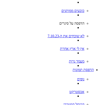
כובעים ממותגים
הדפסה על סינרים
לא שוכחים את ה-7.10.23
אין לי ארץ אחרת
מעמד נרות
הדפסת תמונות
נופים
אבסטרקט
הכותל המערבי