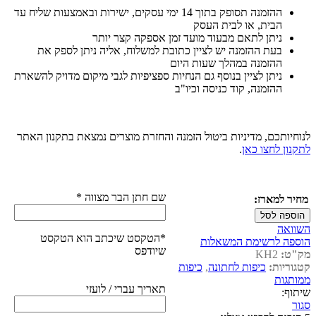
ההזמנה תסופק בתוך 14 ימי עסקים, ישירות ובאמצעות שליח עד
הבית, או לבית העסק
ניתן לתאם מבעוד מועד זמן אספקה קצר יותר
בעת ההזמנה יש לציין כתובת למשלוח, אליה ניתן לספק את
ההזמנה במהלך שעות היום
ניתן לציין בנוסף גם הנחיות ספציפיות לגבי מיקום מדויק להשארת
ההזמנה, קוד כניסה וכיו"ב
לנוחיותכם, מדיניות ביטול הזמנה והחזרת מוצרים נמצאת בתקנון האתר
לתקנון לחצו כאן
.
שם חתן הבר מצווה
*
מחיר למארז:
הוספה לסל
השוואה
*הטקסט שיכתב הוא הטקסט
הוספה לרשימת המשאלות
שיודפס
מק"ט:
KH2
קטגוריות:
כיפות לחתונה
,
כיפות
ממותגות
תאריך עברי / לועזי
שיתוף:
סגור