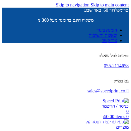
Skip to navigation
Skip to main content
טרומפלדור 68, באר שבע
משלוח חינם בהזמנה מעל 300 ₪
הזמנת ביגוד
שאלות ותשובות
צרו קשר
זמינים לכל שאלה
055-2114658
גם במייל
sales@speedprint.co.il
כניסה / הרשמה
0
₪
0.00
items
0