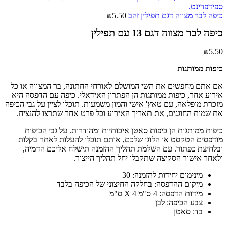
כיפה לבר מצווה דגם תפילין זהב
5.50
₪
כיפה לבר מצווה דגם 13 עם תפילין
₪
5.50
כיפות ממותגות
אם אתם מחפשים את השי המושלם לאורחי החתונה, בר המצווה או כל
אירוע אחר, כיפות ממותגות הן הפתרון האידאלי. כיפה עם הדפסה היא
מזכרת מופלאה, עם טאץ' אישי והמון משמעות. תוכלו לציין על גבי הכיפה
את שמות החוגגים, את תאריך האירוע וכל פרט אחר שתרצו להנציח.
כיפות ממותגות הן כיפות סאטן איכותיות ומהודרות. על גבי הכיפות
מודפסים הטקסט או הלוגו שלכם, אותם תוכלו להעלות לאתר בקלות
ובלחיצת כפתור. עם השלמת תהליך ההזמנה תישלח אליכם הדמיה,
ולאחר אישור הסקיצה שתקבלו יחל תהליך הייצור.
מינימום יחידות להזמנה: 30
מיקום ההדפסה: בחלקה החיצוני של הכיפה בלבד
מידות הדפסה: 4 ס"מ X 4 ס"מ
צבע הכיפה: לבן
בד: סאטן