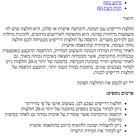
מידע נוסף
חוות דעת (0)
תיאור
חולצת דרייפיט עם תמונה, הקדשה אישית או סלוגן, היא חולצה שיש לה
משמעות מיוחדת במינה. היא מתאימה לאירועים מרגשים, לחגיגות גדולות
וגם לקידום מוצרים. הדפסה על חולצות דרייפיט מבטיחה לכם חולצה
נוחה ונעימה, איכותית ובהתאמה אישית.
לאחר בחירת המידה הנכונה והעיצוב המדויק, ההדפסה תתבצע באמצעות
טכנולוגיה מתקדמת, אשר מבטיחה תוצאה באיכות גבוהה מאוד, גם
לאחר שימוש תדיר במכונת הכביסה. בהזמנה של יותר מ-20 חולצות ניתן
לבחור בצבעים שונים. בהזמנת כמות קטנה יותר, תתבצע הדפסה על
חולצות דרייפיט לבנות.
** יש לכבס את החולצה הפוכה
פרטים נוספים:
חולצת דרייפיט בצבע לבן, בעיצוב אישי על פי בחירתך
ניתן לבחור צבעים נוספים בהזמנה של יותר מ-20 חולצות
הדפסה מתקדמת אשר שומרת על איכות גבוהה גם לאחר כביסות
מרובות
ניתן להעלות תמונה ולהוסיף כיתוב בהתאמה אישית
יש לבחור את המידה הרצויה