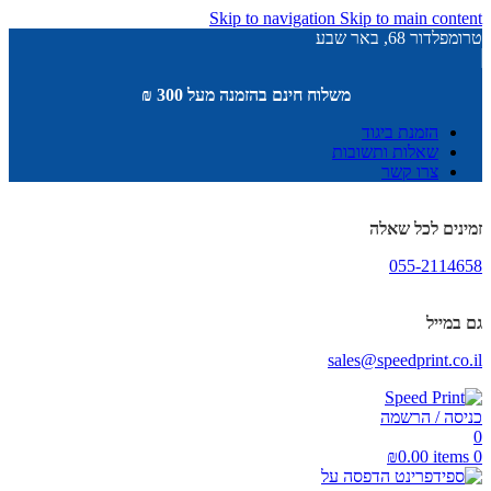
Skip to navigation
Skip to main content
טרומפלדור 68, באר שבע
משלוח חינם בהזמנה מעל 300 ₪
הזמנת ביגוד
שאלות ותשובות
צרו קשר
זמינים לכל שאלה
055-2114658
גם במייל
sales@speedprint.co.il
כניסה / הרשמה
0
₪
0.00
items
0