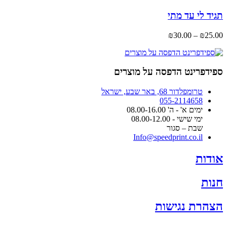
סוגים.
ניתן
תגיד לי עד מתי
לבחור
את
טווח
₪
30.00
–
₪
25.00
האפשרויות
מחירים:
בעמוד
המוצר
עד
ספידפרינט הדפסה על מוצרים
טרומפלדור 68, באר שבע, ישראל
055-2114658
ימים א' - ה' 08.00-16.00
ימי שישי - 08.00-12.00
שבת – סגור
Info@speedprint.co.il
אודות
חנות
הצהרת נגישות