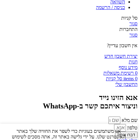
השוואה
כניסה / הרשמה
סל קניות
סגור
התחברות
סגור
אין חשבון עדיין?
יצירת חשבון חדש
חנות
מידע נוסף
0
רשימת משאלות
0
items
סל קניות
החשבון שלי
אנא הזינו נייד
וניצור איתכם קשר ב-WhatsApp
שם מלא
טלפון
אנו משתמשים בעוגיות כדי לשפר את החוויה שלך באתר
דברו איתי!
האינטרנט שלנו. על ידי גלישה באתר זה, אתה מסכים לשימוש