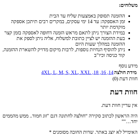
משלוחים:
ההזמנה תסופק באמצעות שליח עד הבית
זמן האספקה: עד 14 ימי עסקים, במקרים רבים תיתכן אספקה
מוקדמת יותר
במידת הצורך ניתן לתאם מראש הזמנה דחופה לאספקה בזמן קצר
בעת ההזמנה יש לציין כתובת למשלוח, אליה ניתן לספק את
ההזמנה במהלך שעות היום
ניתן להוסיף הנחיות נוספות, לרבות מיקום מדויק להשארת ההזמנה,
קוד כניסה וכיו"ב
מידע נוסף
מידת חולצה
14
,
16
,
18
,
XXL
,
XL
,
S
,
M
,
L
,
4XL
חוות דעת (0)
חוות דעת
אין עדיין חוות דעת.
היה הראשון לכתוב סקירה “חולצה לחתונה דגם "זוג חמוד.. ממש מהממים
יחד…"”
האימייל לא יוצג באתר.
שדות החובה מסומנים
*