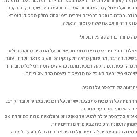
מִזְמוֹר לְתוֹדָה הוא המזמור ה-100 בספר תהילים. המזמור נאמר כתפילת
הודיה ועל פי חלק מן המסורות נאמר בבית המקדש בשעת הקרבת קרבן
תודה. המזמור נאמר בתפילת שחרית בימי החול כחלק מפסוקי דזמרא.
מזמור זה חותם את ששת מזמורי הגאולה.
מה מיוחד בהדפסה על זכוכית?
אצלנו בספידפרינט מדפסים תמונות ישירות על הזכוכית מחוסמת ולא
בשיטת ההדבק, מה שנותן מראה חלק ונקי והכי חשוב מראה יוקרתי ושונה.
ולכן הדפסת תמונות על זכוכית נותנת מראה יפה ומודרני לכל סלון, חדר
שינה ואפילו פינת האוכל אנו מדפיסים בשיטת החדישה ביותר .
יתרונות של הדפסה על זכוכית
ההדפסה על הזכוכית מתבצעת ישירות על הזכוכית במהירות ובדיוק רב.
ייבוש איכותי ומהיר עם מנורות.
איכות ההדפסה יכולה להגיע עד 2000 DPI ורזולוציות גובות במיוחדת מה
שנותן לתמונת הזכוכית צבעים חיים וחדים יותר.
המידה המקסימלית להדפסה על זכוכית אחת יכולה להגיע עד למידה