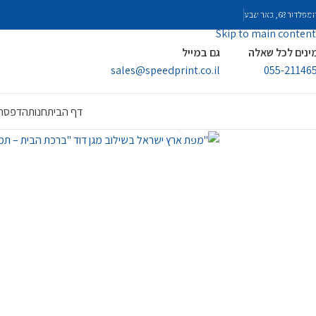
Skip to navigation
פלדור 68, באר שבע
Skip to main content
ינים לכל שאלה
גם במייל
sales@speedprint.co.il
055-21146
דף הבית
חנות
הדפסה 
לחץ להגדלה