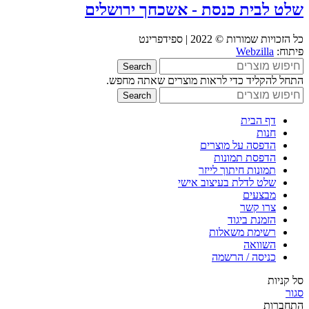
שלט לבית כנסת - אשכחך ירושלים
כל הזכויות שמורות © 2022 | ספידפרינט
פיתוח:
Webzilla
Search
התחל להקליד כדי לראות מוצרים שאתה מחפש.
Search
דף הבית
חנות
הדפסה על מוצרים
הדפסת תמונות
תמונות חיתוך לייזר
שלט לדלת בעיצוב אישי
מבצעים
צרו קשר
הזמנת ביגוד
רשימת משאלות
השוואה
כניסה / הרשמה
סל קניות
סגור
התחברות