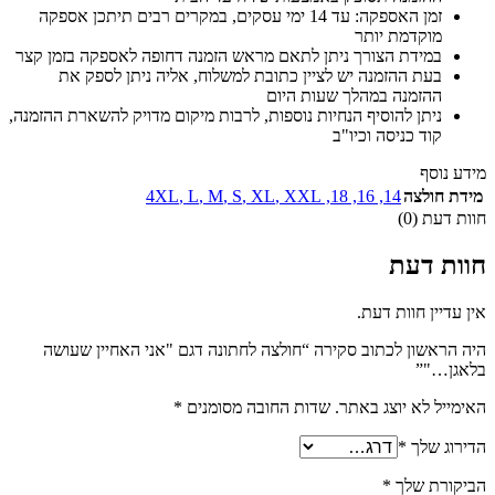
זמן האספקה: עד 14 ימי עסקים, במקרים רבים תיתכן אספקה
מוקדמת יותר
במידת הצורך ניתן לתאם מראש הזמנה דחופה לאספקה בזמן קצר
בעת ההזמנה יש לציין כתובת למשלוח, אליה ניתן לספק את
ההזמנה במהלך שעות היום
ניתן להוסיף הנחיות נוספות, לרבות מיקום מדויק להשארת ההזמנה,
קוד כניסה וכיו"ב
מידע נוסף
מידת חולצה
14
,
16
,
18
,
XXL
,
XL
,
S
,
M
,
L
,
4XL
חוות דעת (0)
חוות דעת
אין עדיין חוות דעת.
היה הראשון לכתוב סקירה “חולצה לחתונה דגם "אני האחיין שעושה
בלאגן…"”
האימייל לא יוצג באתר.
שדות החובה מסומנים
*
הדירוג שלך
*
הביקורת שלך
*