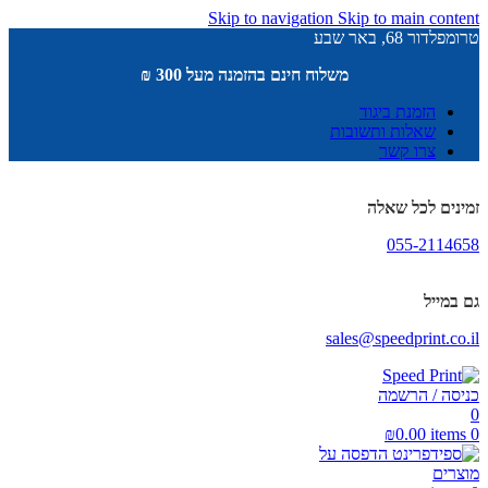
Skip to navigation
Skip to main content
טרומפלדור 68, באר שבע
משלוח חינם בהזמנה מעל 300 ₪
הזמנת ביגוד
שאלות ותשובות
צרו קשר
זמינים לכל שאלה
055-2114658
גם במייל
sales@speedprint.co.il
כניסה / הרשמה
0
₪
0.00
items
0