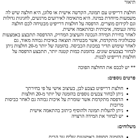
תיאור
חולצת דרייפיט עם תמונה, הקדשה אישית או סלוגן, היא חולצה שיש לה
משמעות מיוחדת במינה. היא מתאימה לאירועים מרגשים, לחגיגות גדולות
וגם לקידום מוצרים. הדפסה על חולצות דרייפיט מבטיחה לכם חולצה
נוחה ונעימה, איכותית ובהתאמה אישית.
לאחר בחירת המידה הנכונה והעיצוב המדויק, ההדפסה תתבצע באמצעות
טכנולוגיה מתקדמת, אשר מבטיחה תוצאה באיכות גבוהה מאוד, גם
לאחר שימוש תדיר במכונת הכביסה. בהזמנה של יותר מ-20 חולצות ניתן
לבחור בצבעים שונים. בהזמנת כמות קטנה יותר, תתבצע הדפסה על
חולצות דרייפיט לבנות.
** יש לכבס את החולצה הפוכה
פרטים נוספים:
חולצת דרייפיט בצבע לבן, בעיצוב אישי על פי בחירתך
ניתן לבחור צבעים נוספים בהזמנה של יותר מ-20 חולצות
הדפסה מתקדמת אשר שומרת על איכות גבוהה גם לאחר כביסות
מרובות
ניתן להעלות תמונה ולהוסיף כיתוב בהתאמה אישית
יש לבחור את המידה הרצויה
משלוחים:
ההזמנה תסופק באמצעות שליח עד הבית