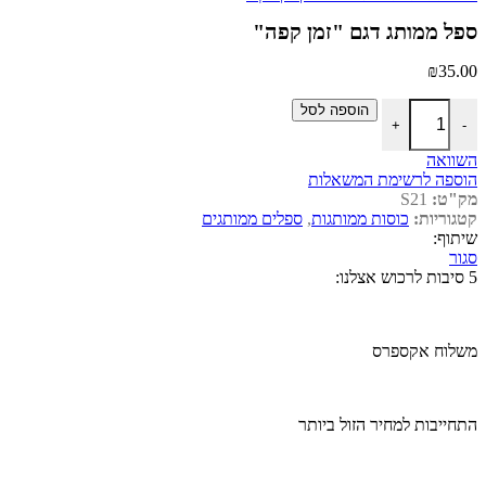
ספל ממותג דגם "זמן קפה"
₪
35.00
כמות של ספל ממותג דגם "זמן קפה"
הוספה לסל
+
-
השוואה
הוספה לרשימת המשאלות
מק"ט:
S21
קטגוריות:
כוסות ממותגות
,
ספלים ממותגים
שיתוף:
סגור
5 סיבות לרכוש אצלנו:
משלוח אקספרס
התחייבות למחיר הזול ביותר