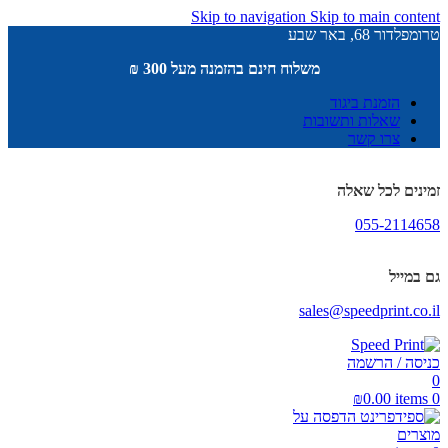
Skip to navigation
Skip to main content
טרומפלדור 68, באר שבע
משלוח חינם בהזמנה מעל 300 ₪
הזמנת ביגוד
שאלות ותשובות
צרו קשר
זמינים לכל שאלה
055-2114658
גם במייל
sales@speedprint.co.il
כניסה / הרשמה
0
₪
0.00
items
0