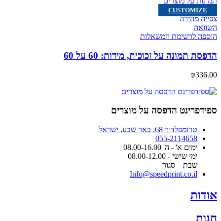
CUSTOMIZE
צפייה מהירה
השוואה
הוספה לרשימת המשאלות
הדפסת תמונה על זכוכית, מידות: 60 על 60
₪
336.00
ספידפרינט הדפסה על מוצרים
טרומפלדור 68, באר שבע, ישראל
055-2114658
ימים א' - ה' 08.00-16.00
ימי שישי - 08.00-12.00
שבת – סגור
Info@speedprint.co.il
אודות
חנות