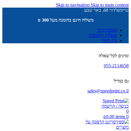
Skip to navigation
Skip to main content
טרומפלדור 68, באר שבע
משלוח חינם בהזמנה מעל 300 ₪
הזמנת ביגוד
שאלות ותשובות
צרו קשר
זמינים לכל שאלה
055-2114658
גם במייל
sales@speedprint.co.il
כניסה / הרשמה
0
₪
0.00
items
0