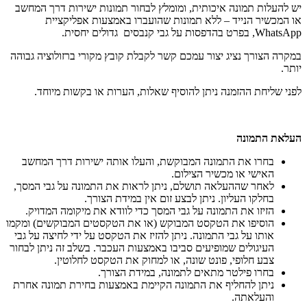
יש להעלות תמונה איכותית, ומומלץ לבחור תמונות ישירות דרך המחשב
או המכשיר הנייד – ללא תמונות שהועברו באמצעות אפליקציית
WhatsApp, בפרט בהדפסות על גבי קנבסים גדולים יחסית.
במקרה הצורך נציג יצור עמכם קשר לקבלת קובץ מקורי ברזולוציה גבוהה
יותר.
לפני שליחת ההזמנה ניתן להוסיף שאלות, הערות או בקשות מיוחד.
העלאת התמונה
בחרו את התמונה המבוקשת, והעלו אותה ישירות דרך המחשב
האישי או מכשיר הצילום.
לאחר שההעלאה תושלם, ניתן לראות את התמונה על גבי המסך,
בחלקו העליון. ניתן לבצע זום אין במידת הצורך.
הזיזו את התמונה על גבי המסך כדי לוודא את מיקומה המדויק.
הוסיפו את הטקסט המבוקש (או את הטקסטים המבוקשים) ומקמו
אותו על גבי התמונה. ניתן להזיז את הטקסט על ידי לחיצה על גבי
העיגולים שמופיעים סביבו באמצעות העכבר. בשלב זה ניתן לבחור
צבע חלופי, פונט שונה, או למחוק את הטקסט לחלוטין.
בחרו פילטר מתאים לתמונה, במידת הצורך.
ניתן להחליף את התמונה הקיימת באמצעות בחירת תמונה אחרת
והעלאתה.