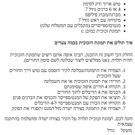
טוש ארוך ודק לסימון
4 או 6 ברגים גודל 7
מברגה/מברג פיליפס
מקדחה עם ראש גודל 7
מנטים/ספייסרים (מקבלים עם המשלוח שלנו)
תמונת זכוכית כמובן :)
איך תולים את תמונת הזכוכית בכמה צעדים
החלק הכי חשוב זה התכנון, תבינו איפה אתם רוצים שתמונת הזכוכית
תהיה תלויה. (אנו ממליצים ליצור שבלונה לשם סימון החורים).
הצמידו את התמונה/שבלונה לקיר ותסמנו עם טוש דרך החורים
שעל הזכוכית.
תורידו את תמונת הזכוכית או את השבלונה
תקדחו 4 חורים איפה שסימנתם
הכניסו את 4 הדיבלים לתוך החורים
תוציאו את הפקק של המנט/ספייסר והכניסו את הברגים פנים
תקדחו את הבורג עם המנט/ספייסר ל-4 הדיבלים
הצמידו את התמונה בצורה ישרה מול המנט ותסגרו את הפקק
והנה לכם, תמונת זכוכית תלויה על הקיר בצורה ישרה ומושלמת בהתקנה
עצמאית
משקל
גודל