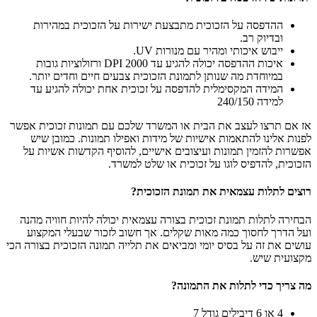
ההדפסה על הזכוכית מתבצעת ישירות על הזכוכית במהירות
ובדיוק רב.
ייבוש איכותי ומהיר עם מנורות UV.
איכות ההדפסה יכולה להגיע עד 2000 DPI ורזולוציות גובות
במיוחדת מה שנותן לתמונת הזכוכית צבעים חיים וחדים יותר.
המידה המקסימלית להדפסה על זכוכית אחת יכולה להגיע עד
למידה 240/150
אז אם תרצו לעצב את הבית או המשרד שלכם עם תמונות זכוכית אפשר
לפנות אלינו להתאמות אישיות של מידות ואפילו תמונות. כמובן שיש
אפשרות להזמין תמונות ועיצובים אישיים, להוסיף הקדשות אשיות על
הזכוכית, להדפיס לוגו על זכוכית או שלט למשרד.
רוצים לתלות עצמאית את תמונת הזכוכית?
הבחירה לתלות תמונת זכוכית בצורה עצמאית יכולה להיות חוויה מהנה
ועל הדרך לחסוך כמה מאות שקלים. אך חשוב לזכור שבעלי המקצוע
עושים את זה על בסיס יומי ומביאים את תלייה תמונה הזכוכית בצורה הכי
מקצועית שיש.
מה צריך כדי לתלות את התמונה?
4 או 6 דיבילים גודל 7