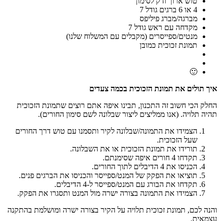
טוש ארוך ודק לסימון
4 או 6 ברגים גודל 7
מברגה/מברג פיליפס
מקדחה עם ראש גודל 7
מנטים/ספייסרים (מקבלים עם המשלוח שלנו)
תמונת זכוכית כמובן
🙂
איך תולים את תמונת הזכוכית בכמה צעדים
החלק הכי חשוב זה התכנון, תבינו איפה אתם רוצים שתמונת הזכוכית
תהיה תלויה. (אנו ממליצים ליצור שבלונה לשם סימון החורים).
הצמידו את התמונה/שבלונה לקיר ותסמנו עם טוש דרך החורים
שעל הזכוכית.
תורידו את תמונת הזכוכית או את השבלונה.
תקדחו 4 חורים איפה שסימנתם.
הכניסו את 4 הדיבלים לתוך החורים.
תוציאו את הפקק של המנט/ספייסר והכניסו את הברגים פנים.
תקדחו את הבורג עם המנט/ספייסר ל-4 הדיבלים.
הצמידו את התמונה בצורה ישרה מול המנט ותסגרו את הפקק.
והנה לכם, תמונת זכוכית תלויה על הקיר בצורה ישרה ומושלמת בהתקנה
עצמאית.