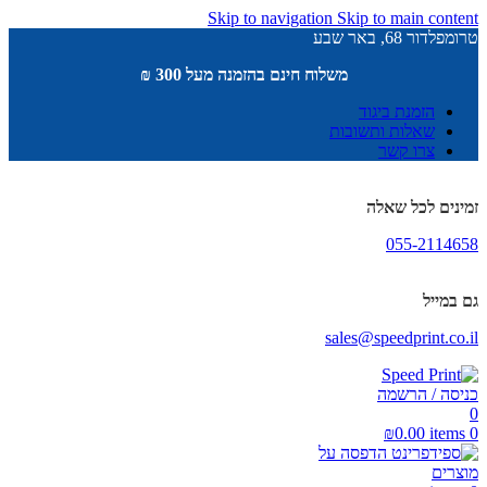
Skip to navigation
Skip to main content
טרומפלדור 68, באר שבע
משלוח חינם בהזמנה מעל 300 ₪
הזמנת ביגוד
שאלות ותשובות
צרו קשר
זמינים לכל שאלה
055-2114658
גם במייל
sales@speedprint.co.il
כניסה / הרשמה
0
₪
0.00
items
0