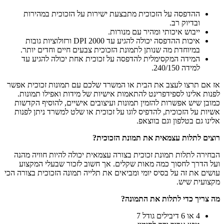
ההדפסה על הזכוכית מתבצעת ישירות על הזכוכית במהירות
ובדיוק רב.
ייבוש איכותי ומהיר עם מנורות.
איכות ההדפסה יכולה להגיע עד 2000 DPI ורזולוציות גובות
במיוחדת מה שנותן לתמונת הזכוכית צבעים חיים וחדים יותר.
המידה המקסימלית להדפסה על זכוכית אחת יכולה להגיע עד
למידה 240/150.
אז אם תרצו לעצב את הבית או המשרד שלכם עם תמונות זכוכית אפשר
לפנות אלינו לספידפרינט להתאמות אישיות של מידות ואפילו תמונות.
כמובן שיש אפשרות להזמין תמונות ועיצובים אישיים, להוסיף הקדשות
אשיות על הזכוכית, להדפיס לוגו על זכוכית או שלט למשרד ניתן לפנות
אלינו גם בטלפון וגם בווצאפ.
רוצים לתלות עצמאית את תמונת הזכוכית
?
הבחירה לתלות תמונת זכוכית בצורה עצמאית יכולה להיות חוויה מהנה
ועל הדרך לחסוך כמה מאות שקלים. אך חשוב לזכור שבעלי המקצוע
עושים את זה על בסיס יומי ומביאים את תלייה תמונה הזכוכית בצורה הכי
מקצועית שיש.
מה צריך כדי לתלות את התמונה
?
4 או 6 דיבילים גודל 7