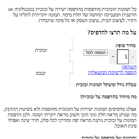
כל תמונות הזכוכית מודפסות בהדפסה ישירה על זכוכית בטכנולוגיה uv
חדשנית המעניקה תחושה של תלת מימד. תמונה יוקרתית לתליה על
הקיר, לעיצוב הבית, עיצוב העסק או כל פינה שתבחרו.
על מה תרצו להדפיס?
מחיר סופי:
זכוכית
כמות של פרחים פינה שמאל למעלה
הוספה לסל
+
-
השוואה
הוספה לרשימת המשאלות
קנבס
טבלת גודל ומשקל תמונות זכוכית
מה מיוחד בהדפסה על זכוכית?
אצלנו מדפיסים תמונות ישירות על הזכוכית מחוסמת ולא בשיטת ההדבק,
מה שנותן מראה חלק ונקי והכי חשוב מראה יוקרתי ושונה. ולכן הדפסת
תמונות על זכוכית נותנת מראה יפה ומודרני לכל סלון, חדר שינה ואפילו
פינת האוכל.
יתרונות של הדפסה על זכוכית