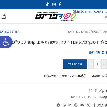
Skip to navigation
Skip to main content
עמוד הבית
/
בוצרים עם חריטה
חזרה למוצרים
פתח סרגל 
צלחת מעץ מלא עם חריטה, שישה תאים, קוטר 30 ס"מ
₪149.00
+
-
הוספה לסל
השוואה
הוספה לרשימת המשאלות
מק"ט:
1247
קטגוריה:
בוצרים עם חריטה
שיתוף: