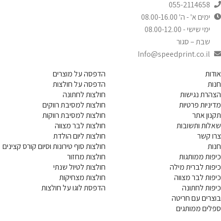
055-2114658
ימים א' - ה' 08.00-16.00
ימי שישי - 08.00-12.00
שבת – סגור
Info@speedprint.co.il
אודות
הדפסה על מוצרים
חנות
הדפסה על חולצות
הצהרת נגישות
חולצות לחתונה
מדיניות פרטיות
חולצות למסיבת רווקים
תקנון אתר
חולצות למסיבת רווקות
שאלות ותשובות
חולצות לבר מצווה
צרו קשר
חולצות ליום הולדת
חנות
חולצות סוף טירונות וסיום קורס קצינים
כיפות ממותגות
חולצות מחזור
כיפות לברית מילה
חולצות לטיול שנתי
כיפות לבר מצווה
חולצות מצחיקות
כיפות לחתונה
הדפסת לוגו על חולצות
בוצרים עם חריטה
ספלים ממותגים