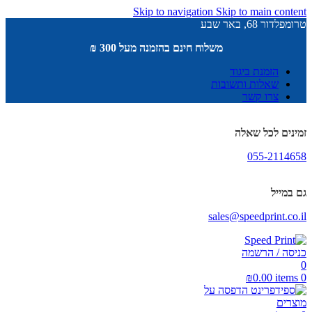
Skip to navigation
Skip to main content
טרומפלדור 68, באר שבע
משלוח חינם בהזמנה מעל 300 ₪
הזמנת ביגוד
שאלות ותשובות
צרו קשר
זמינים לכל שאלה
055-2114658
גם במייל
sales@speedprint.co.il
כניסה / הרשמה
0
₪
0.00
items
0