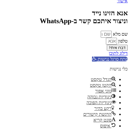
אישור
אנא הזינו נייד
וניצור איתכם קשר ב-WhatsApp
שם מלא
טלפון
דברו איתי!
דילוג לתוכן
פתח סרגל נגישות
כלי נגישות
הגדל טקסט
הקטן טקסט
גווני אפור
ניגודיות גבוהה
ניגודיות הפוכה
רקע בהיר
הדגשת קישורים
פונט קריא
איפוס