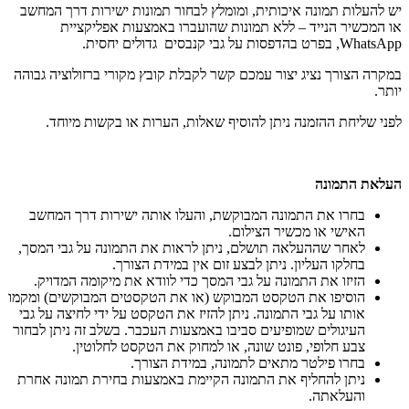
יש להעלות תמונה איכותית, ומומלץ לבחור תמונות ישירות דרך המחשב
או המכשיר הנייד – ללא תמונות שהועברו באמצעות אפליקציית
WhatsApp, בפרט בהדפסות על גבי קנבסים גדולים יחסית.
במקרה הצורך נציג יצור עמכם קשר לקבלת קובץ מקורי ברזולוציה גבוהה
יותר.
לפני שליחת ההזמנה ניתן להוסיף שאלות, הערות או בקשות מיוחד.
העלאת התמונה
בחרו את התמונה המבוקשת, והעלו אותה ישירות דרך המחשב
האישי או מכשיר הצילום.
לאחר שההעלאה תושלם, ניתן לראות את התמונה על גבי המסך,
בחלקו העליון. ניתן לבצע זום אין במידת הצורך.
הזיזו את התמונה על גבי המסך כדי לוודא את מיקומה המדויק.
הוסיפו את הטקסט המבוקש (או את הטקסטים המבוקשים) ומקמו
אותו על גבי התמונה. ניתן להזיז את הטקסט על ידי לחיצה על גבי
העיגולים שמופיעים סביבו באמצעות העכבר. בשלב זה ניתן לבחור
צבע חלופי, פונט שונה, או למחוק את הטקסט לחלוטין.
בחרו פילטר מתאים לתמונה, במידת הצורך.
ניתן להחליף את התמונה הקיימת באמצעות בחירת תמונה אחרת
והעלאתה.