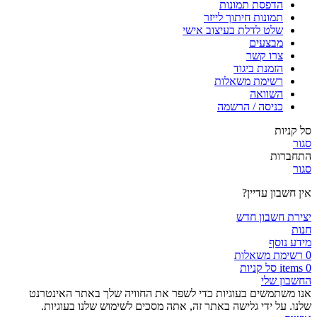
הדפסת תמונות
תמונות חיתוך לייזר
שלט לדלת בעיצוב אישי
מבצעים
צרו קשר
הזמנת ביגוד
רשימת משאלות
השוואה
כניסה / הרשמה
סל קניות
סגור
התחברות
סגור
אין חשבון עדיין?
יצירת חשבון חדש
חנות
מידע נוסף
0
רשימת משאלות
0
items
סל קניות
החשבון שלי
אנו משתמשים בעוגיות כדי לשפר את החוויה שלך באתר האינטרנט
שלנו. על ידי גלישה באתר זה, אתה מסכים לשימוש שלנו בעוגיות.