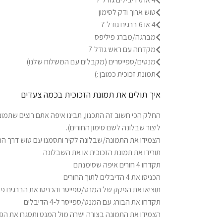
טוש ארוך ודק לסימון
4 או 6 ברגים גודל 7
מברגה/מברג פיליפס
מקדחה עם ראש גודל 7
מנטים/ספייסרים (מקבלים עם המשלוח שלנו)
תמונת זכוכית כמובן :)
איך תולים את תמונת הזכוכית בכמה צעדים
החלק הכי חשוב זה התכנון, תבינו איפה אתם רוצים שתמונת
ליצור שבלונה לשם סימון החורים).
הצמידו את התמונה/שבלונה לקיר ותסמנו עם טוש דרך החו
תורידו את תמונת הזכוכית או את השבלונה
תקדחו 4 חורים איפה שסימנתם
הכניסו את 4 הדיבלים לתוך החורים
תוציאו את הפקק של המנט/ספייסר והכניסו את הברגים פנ
תקדחו את הבורג עם המנט/ספייסר ל-4 הדיבלים
הצמידו את התמונה בצורה ישרה מול המנט ותסגרו את ה