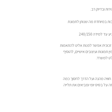
ות ובדיוק רב.
יע עד 2000 DPI ורזולוציות גובות במיוחדת מה שנותן לתמונת
למידה 240/150
כוכית אפשר לפנות אלינו להתאמות
ן תמונות ועיצובים אישיים, להוסיף
לט למשרד.
 חוויה מהנה ועל הדרך לחסוך כמה
 על בסיס יומי ומביאים את תלייה