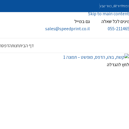
Skip to navigation
פלדור 68, באר שבע
Skip to main content
ינים לכל שאלה
גם במייל
sales@speedprint.co.il
055-21146
דף הבית
חנות
הדפסה 
לחץ להגדלה