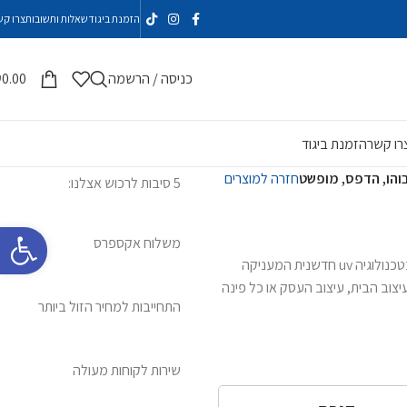
הזמנת ביגוד
שאלות ותשובות
צרו קש
כניסה / הרשמה
0.00
₪
רו קשר
הזמנת ביגוד
והו, הדפס, מופשט
חזרה למוצרים
5 סיבות לרכוש אצלנו:
פתח סרגל 
משלוח אקספרס
כל תמונות הזכוכית מודפסות בהדפסה ישירה על זכוכית בטכנולוגיה uv חדשנית המעניקה
צוב הבית, עיצוב העסק או כל פינה
התחייבות למחיר הזול ביותר
שירות לקוחות מעולה