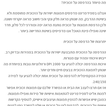
מה מיוחד בהדפסה על זכוכית?
אצלנו בספידפרינט מדפסים תמונות ישירות על הזכוכית מחוסמת ולא
בשיטת ההדבק, מה שנותן מראה חלק ונקי והכי חשוב מראה יוקרתי ושונה.
ולכן הדפסת תמונות על זכוכית נותנת מראה יפה ומודרני לכל סלון, חדר
שינה ואפילו פינת האוכל אנו מדפיסים בשיטת החדישה ביותר .
יתרונות של הדפסה על זכוכית
ההדפסה על הזכוכית מתבצעת ישירות על הזכוכית במהירות ובדיוק רב.
ייבוש איכותי ומהיר עם מנורות.
איכות ההדפסה יכולה להגיע עד 2000 DPI ורזולוציות גובות במיוחדת מה
שנותן לתמונת הזכוכית צבעים חיים וחדים יותר.
המידה המקסימלית להדפסה על זכוכית אחת יכולה להגיע עד למידה
240/150.
אז אם תרצו לעצב את הבית או המשרד שלכם עם תמונות זכוכית אפשר
לפנות אלינו לספידפרינט להתאמות אישיות של מידות ואפילו תמונות.
כמובן שיש אפשרות להזמין תמונות ועיצובים אישיים, להוסיף הקדשות
אשיות על הזכוכית, להדפיס לוגו על זכוכית או שלט למשרד ניתן לפנות