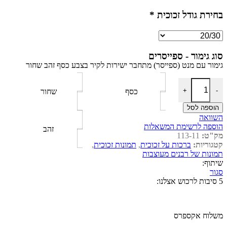
בחירת גודל זכוכית
*
סוג גימור - ספייסרים
גימור עם מנט (ספייסר) מתחבר ישירות לקיר בצבע כסף זהב שחור
כמות של רבנים מעוצבות תמונת הרב עובדיה יוסף צבעוני על רקע שחור
+
-
כסף
שחור
הוספה לסל
השוואה
הוספה לרשימת המשאלות
זהב
מק"ט:
113-11
קטגוריות:
ברכות על זכוכית
,
תמונות זכוכית
,
תמונות של רבנים מעוצבות
שיתוף:
סגור
5 סיבות לרכוש אצלנו:
משלוח אקספרס