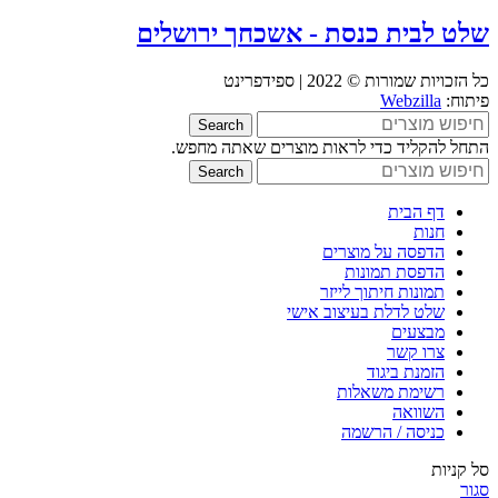
שלט לבית כנסת - אשכחך ירושלים
כל הזכויות שמורות © 2022 | ספידפרינט
פיתוח:
Webzilla
Search
התחל להקליד כדי לראות מוצרים שאתה מחפש.
Search
דף הבית
חנות
הדפסה על מוצרים
הדפסת תמונות
תמונות חיתוך לייזר
שלט לדלת בעיצוב אישי
מבצעים
צרו קשר
הזמנת ביגוד
רשימת משאלות
השוואה
כניסה / הרשמה
סל קניות
סגור