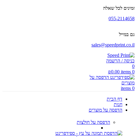
זמינים לכל שאלה
055-2114658
גם במייל
sales@speedprint.co.il
כניסה / הרשמה
0
₪
0.00
items
0
items
0
דף הבית
חנות
הדפסה על מוצרים
הדפסה על חולצות