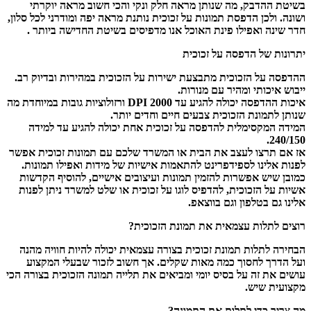
בשיטת ההדבק, מה שנותן מראה חלק ונקי והכי חשוב מראה יוקרתי
ושונה. ולכן הדפסת תמונות על זכוכית נותנת מראה יפה ומודרני לכל סלון,
חדר שינה ואפילו פינת האוכל אנו מדפיסים בשיטת החדישה ביותר .
יתרונות של הדפסה על זכוכית
ההדפסה על הזכוכית מתבצעת ישירות על הזכוכית במהירות ובדיוק רב.
ייבוש איכותי ומהיר עם מנורות.
איכות ההדפסה יכולה להגיע עד 2000 DPI ורזולוציות גובות במיוחדת מה
שנותן לתמונת הזכוכית צבעים חיים וחדים יותר.
המידה המקסימלית להדפסה על זכוכית אחת יכולה להגיע עד למידה
240/150.
אז אם תרצו לעצב את הבית או המשרד שלכם עם תמונות זכוכית אפשר
לפנות אלינו לספידפרינט להתאמות אישיות של מידות ואפילו תמונות.
כמובן שיש אפשרות להזמין תמונות ועיצובים אישיים, להוסיף הקדשות
אשיות על הזכוכית, להדפיס לוגו על זכוכית או שלט למשרד ניתן לפנות
אלינו גם בטלפון וגם בווצאפ.
רוצים לתלות עצמאית את תמונת הזכוכית?
הבחירה לתלות תמונת זכוכית בצורה עצמאית יכולה להיות חוויה מהנה
ועל הדרך לחסוך כמה מאות שקלים. אך חשוב לזכור שבעלי המקצוע
עושים את זה על בסיס יומי ומביאים את תלייה תמונה הזכוכית בצורה הכי
מקצועית שיש.
מה צריך כדי לתלות את התמונה?