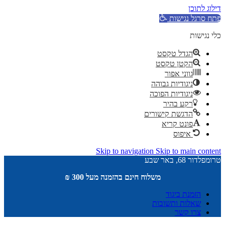
דילוג לתוכן
פתח סרגל נגישות
כלי נגישות
הגדל טקסט
הקטן טקסט
גווני אפור
ניגודיות גבוהה
ניגודיות הפוכה
רקע בהיר
הדגשת קישורים
פונט קריא
איפוס
Skip to navigation
Skip to main content
טרומפלדור 68, באר שבע
משלוח חינם בהזמנה מעל 300 ₪
הזמנת ביגוד
שאלות ותשובות
צרו קשר