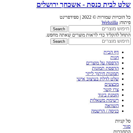
שלט לבית כנסת - אשכחך ירושלים
כל הזכויות שמורות © 2022 | ספידפרינט
פיתוח:
Webzilla
Search
התחל להקליד כדי לראות מוצרים שאתה מחפש.
Search
דף הבית
חנות
הדפסה על מוצרים
הדפסת תמונות
תמונות חיתוך לייזר
שלט לדלת בעיצוב אישי
מבצעים
צרו קשר
הזמנת ביגוד
רשימת משאלות
השוואה
כניסה / הרשמה
סל קניות
סגור
התחברות