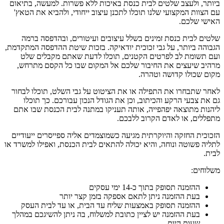
ביותר, ולעצב שלטים לבית כנסת באיכות ללא פשרות. למעשה, בתיאום
עם הצוות המקצועי שלנו תוכלו לתכנן עיצוב ייחודי, ולהביא את הטאץ'
האישי שלכם.
שלטים לבית כנסת זמינים בשלל עיצובים ועיטורים, ובהדפסה ברמה
הגבוהה ביותר, על גבי זכוכית יודאיקה. בזכות שיטת ההדפסה המתקדמת,
ועם תשומת לב לפרטים הקטנים, תוכלו לדעת שאתם מקבלים שלט
מרהיב שיעצים את החיבור שלכם אל המקום שבו כל הקסם מתרחש,
מקום שכולו קדושה וטהרה.
לאחר שתבחרו את התפילה או את הציטוט על גבי השלט, תוכלו לבחור
גם את צבעי הרקע והכיתוב, וכן את הגודל הנכון עבורכם. כך תוכלו
ליהנות מתוצאה יפהפייה, אותה תעניקו במתנה לבית הכנסת שבו אתם
מתפללים, או לאדם הקרוב ללבכם.
הזכוכית החזקה והיוקרתית מגיעה כשמוצמדים אליה ספייסרים ייעודיים
לתליה פשוטה ונוחה, והיא יכולה להתאים לבית הכנסת, ואפילו למשרד או
לבית.
משלוחים:
ההזמנה תסופק בתוך כ-14 ימי עסקים
בעת ההזמנה ניתן לתאם אספקה בזמן קצר יותר
ההזמנה תסופק באמצעות שליח עד הבית, או עד לבית העסק
בעת ההזמנה יש לציין כתובת למשלוח, בה ניתן להשיגכם במהלך
שעות היום