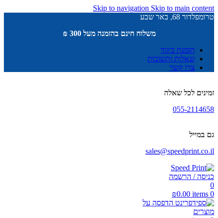
Skip to navigation
Skip to main content
טרומפלדור 68, באר שבע
משלוח חינם בהזמנה מעל 300 ₪
הזמנת ביגוד
שאלות ותשובות
צרו קשר
זמינים לכל שאלה
055-2114658
גם במייל
sales@speedprint.co.il
כניסה / הרשמה
0
₪
0.00
items
0