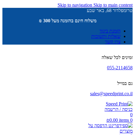
Skip to navigation
Skip to main content
טרומפלדור 68, באר שבע
משלוח חינם בהזמנה מעל 300 ₪
הזמנת ביגוד
שאלות ותשובות
צרו קשר
זמינים לכל שאלה
055-2114658
גם במייל
sales@speedprint.co.il
כניסה / הרשמה
0
₪
0.00
items
0