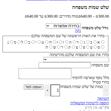
שלט שמות משפחה
300.00
₪
–
640.00
₪
טווח מחירים: ⁦₪300.00⁩ עד ⁦₪640.00⁩
גודל שלט משפחה
נקה
בחרו את האות הראשונה של שם המשפחה שלכם
א
ב
ג
ד
ה
ו
ז
ח
ט
י
כ
ל
מ
נ
ס
ע
פ
צ
ק
ר
ש
ת
בחרו את שם המשפחה שלכם מהרשימה
שם משפחה
מלל נוסף שארצה להוסיף
בחרו סטייל
כמות של שלט שמות משפחה
הוספה לסל
+
-
השוואה
הוספה לרשימת המשאלות
מק"ט:
אין מידע