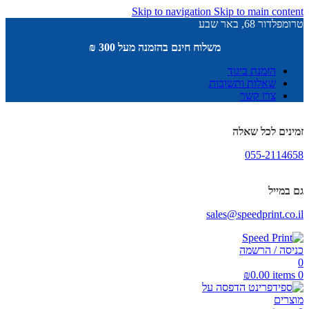
Skip to navigation
Skip to main content
טרומפלדור 68, באר שבע
משלוח חינם בהזמנה מעל 300 ₪
הזמנת ביגוד
שאלות ותשובות
צרו קשר
זמינים לכל שאלה
055-2114658
גם במייל
sales@speedprint.co.il
כניסה / הרשמה
0
₪
0.00
items
0