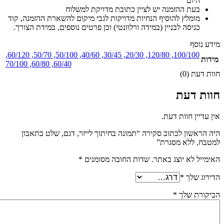
היום
בעת ההזמנה יש לציין כתובת מדויקת למשלוח
מומלץ להוסיף הנחיות מדויקות לגבי מיקום להשארת ההזמנה, קוד
כניסה לבניין (במידה ורלוונטי) וכן פרטים נוספים, במידת הצורך.
מידע נוסף
,
60/120
,
50/70
,
50/100
,
40/60
,
30/45
,
20/30
,
120/80
,
100/100
מידות
70/100
,
60/80
,
60/40
חוות דעת (0)
חוות דעת
אין עדיין חוות דעת.
היה הראשון לכתוב סקירה “תמונה בחיתוך לייזר, דגם, שלט בתאבון
למטבח, ללא מסגרת”
האימייל לא יוצג באתר.
שדות החובה מסומנים
*
הדירוג שלך
*
הביקורת שלך
*