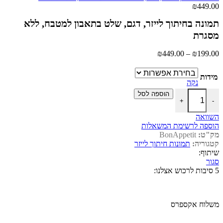
טווח
₪
449.00
מחירים:
תמונה בחיתוך לייזר, דגם, שלט בתאבון למטבח, ללא
עד
מסגרת
טווח
₪
449.00
–
₪
199.00
מחירים:
מידות
עד
נקה
כמות של תמונה בחיתוך לייזר, דגם, שלט בתאבון למטבח, ללא מסגרת
הוספה לסל
+
-
השוואה
הוספה לרשימת המשאלות
מק"ט:
BonAppetit
קטגוריה:
תמונות חיתוך לייזר
שיתוף:
סגור
5 סיבות לרכוש אצלנו:
משלוח אקספרס