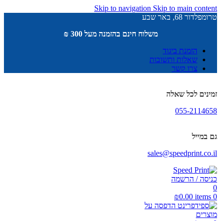
Skip to navigation
Skip to main content
טרומפלדור 68, באר שבע
משלוח חינם בהזמנה מעל 300 ₪
הזמנת ביגוד
שאלות ותשובות
צרו קשר
זמינים לכל שאלה
055-2114658
גם במייל
sales@speedprint.co.il
כניסה / הרשמה
0
₪
0.00
items
0