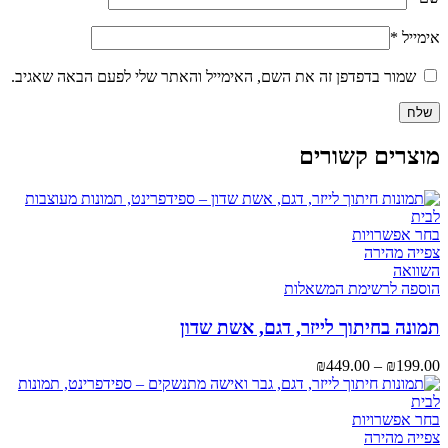
אימייל
*
שמור בדפדפן זה את השם, האימייל והאתר שלי לפעם הבאה שאגיב.
מוצרים קשורים
למוצר
בחר אפשרויות
זה
צפייה מהירה
יש
השוואה
מספר
הוספה לרשימת המשאלות
סוגים.
ניתן
תמונה בחיתוך לייזר, דגם, אשת שדון
לבחור
את
טווח
₪
449.00
–
₪
199.00
האפשרויות
מחירים:
בעמוד
המוצר
למוצר
עד
בחר אפשרויות
זה
צפייה מהירה