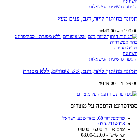
יש
השוואה
מספר
הוספה לרשימת המשאלות
סוגים.
ניתן
תמונה בחיתוך לייזר, דגם, פנים מעץ
לבחור
את
טווח
₪
449.00
–
₪
199.00
האפשרויות
מחירים:
בעמוד
למוצר
בחר אפשרויות
המוצר
זה
עד
צפייה מהירה
יש
השוואה
מספר
הוספה לרשימת המשאלות
סוגים.
ניתן
תמונה בחיתוך לייזר, דגם, שש ציפורים, ללא מסגרת
לבחור
את
טווח
₪
449.00
–
₪
199.00
האפשרויות
מחירים:
בעמוד
המוצר
עד
ספידפרינט הדפסה על מוצרים
טרומפלדור 68, באר שבע, ישראל
055-2114658
ימים א' - ה' 08.00-16.00
ימי שישי - 08.00-12.00