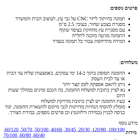
פרטים נוספים
:
תמונה בחיתוך לייזר CNC על גבי עץ, לעיצוב הבית והמשרד
מסגרת בצבע שחור, בעובי: 2.5 ס"מ
עם מסגרת עץ מחוזקת בציפוי שקוף
התמונה מגיעה מוכנה לתלייה
המידה מתייחסת עבור כל תמונה בנפרד
משלוחים
:
ההזמנה תסופק בתוך כ-14 ימי עסקים, באמצעות שליח עד הבית
או עד לבית העסק
ניתן לתאם אספקה לזמן קצר יותר
נא לציין כתובת למשלוח ההזמנה, בה הנכם זמינים במהלך שעות
היום
בעת ההזמנה יש לציין כתובת מדויקת למשלוח
מומלץ להוסיף הנחיות מדויקות לגבי מיקום להשארת ההזמנה, קוד
כניסה לבניין (במידה ורלוונטי) וכן פרטים נוספים, במידת הצורך.
מידע נוסף
,
60/120
,
50/70
,
50/100
,
40/60
,
30/45
,
20/30
,
120/80
,
100/100
מידות
70/100
,
60/80
,
60/40