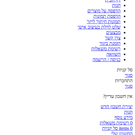
חנות
הדפסה על מוצרים
הדפסת תמונות
תמונות חיתוך לייזר
שלט לדלת בעיצוב אישי
מבצעים
צרו קשר
הזמנת ביגוד
רשימת משאלות
השוואה
כניסה / הרשמה
סל קניות
סגור
התחברות
סגור
אין חשבון עדיין?
יצירת חשבון חדש
חנות
מידע נוסף
0
רשימת משאלות
0
items
סל קניות
החשבון שלי