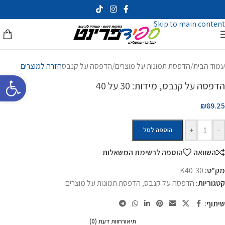
Skip to navigation
Skip to main content
עמוד הבית
/
הדפסת תמונות על מוצרים
/
הדפסה על קנבס
חזרה למוצרים
פתח סרגל 
הדפסה על קנבס, מידות: 30 על 40
₪89.25
+
-
הוספה לסל
השוואה
הוספה לרשימת המשאלות
מק"ט:
K40-30
קטגוריות:
הדפסה על קנבס
,
הדפסת תמונות על מוצרים
שיתוף:
תיאור
חוות דעת (0)