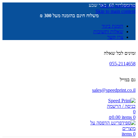
טרומפלדור 68, באר שבע
Skip to navigation
Skip to main content
משלוח חינם בהזמנה מעל 300 ₪
הזמנת ביגוד
שאלות ותשובות
צרו קשר
זמינים לכל שאלה
055-2114658
גם במייל
sales@speedprint.co.il
כניסה / הרשמה
0
₪
0.00
items
0
items
0