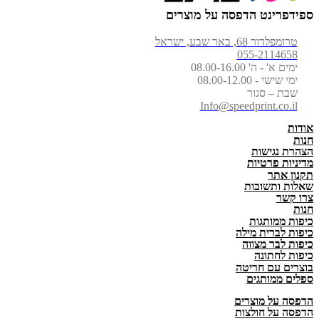
ספידפרינט הדפסה על מוצרים
האפשרויות
בעמוד
טרומפלדור 68, באר שבע, ישראל
המוצר
055-2114658
ימים א' - ה' 08.00-16.00
ימי שישי - 08.00-12.00
שבת – סגור
Info@speedprint.co.il
אודות
חנות
הצהרת נגישות
מדיניות פרטיות
תקנון אתר
שאלות ותשובות
צרו קשר
חנות
כיפות ממותגות
כיפות לברית מילה
כיפות לבר מצווה
כיפות לחתונה
בוצרים עם חריטה
ספלים ממותגים
הדפסה על מוצרים
הדפסה על חולצות