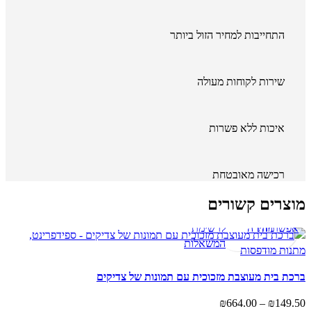
התחייבות למחיר הזול ביותר
שירות לקוחות מעולה
איכות ללא פשרות
רכישה מאובטחת
מוצרים קשורים
בחר
צפייה
השוואה
הוספה
אפשרויות
מהירה
לרשימת
למוצר
המשאלות
זה
יש
ברכת בית מעוצבת מזכוכית עם תמונות של צדיקים
מספר
בחר
צפייה
השוואה
הוספה
טווח
₪
664.00
–
₪
149.50
סוגים.