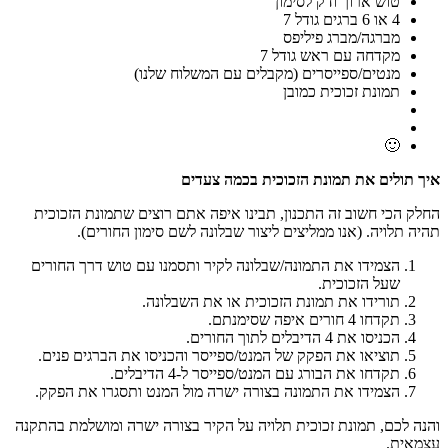
טוש ארוך ודק לסימון
4 או 6 ברגים גודל 7
מברגה/מברג פיליפס
מקדחה עם ראש גודל 7
מנטים/ספייסרים (מקבלים עם המשלוח שלנו)
תמונת זכוכית כמובן
🙂
איך תולים את תמונת הזכוכית בכמה צעדים
החלק הכי חשוב זה התכנון, תבינו איפה אתם רוצים שתמונת הזכוכית
תהיה תלויה. (אנו ממליצים ליצור שבלונה לשם סימון החורים).
הצמידו את התמונה/שבלונה לקיר ותסמנו עם טוש דרך החורים
שעל הזכוכית.
תורידו את תמונת הזכוכית או את השבלונה.
תקדחו 4 חורים איפה שסימנתם.
הכניסו את 4 הדיבלים לתוך החורים.
תוציאו את הפקק של המנט/ספייסר והכניסו את הברגים פנים.
תקדחו את הבורג עם המנט/ספייסר ל-4 הדיבלים.
הצמידו את התמונה בצורה ישרה מול המנט ותסגרו את הפקק.
והנה לכם, תמונת זכוכית תלויה על הקיר בצורה ישרה ומושלמת בהתקנה
עצמאית.