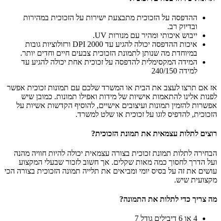
ההדפסה על הזכוכית מתבצעת ישירות על הזכוכית במהירות
ובדיוק רב.
ייבוש איכותי ומהיר עם מנורות UV.
איכות ההדפסה יכולה להגיע עד 2000 DPI ורזולוציות גובות
במיוחדת מה שנותן לתמונת הזכוכית צבעים חיים וחדים יותר.
המידה המקסימלית להדפסה על זכוכית אחת יכולה להגיע עד
למידה 240/150
אז אם תרצו לעצב את הבית או המשרד שלכם עם תמונות זכוכית אפשר
לפנות אלינו להתאמות אישיות של מידות ואפילו תמונות. כמובן שיש
אפשרות להזמין תמונות ועיצובים אישיים, להוסיף הקדשות אשיות על
הזכוכית, להדפיס לוגו על זכוכית או שלט למשרד.
רוצים לתלות עצמאית את תמונת הזכוכית?
הבחירה לתלות תמונת זכוכית בצורה עצמאית יכולה להיות חוויה מהנה
ועל הדרך לחסוך כמה מאות שקלים. אך חשוב לזכור שבעלי המקצוע
עושים את זה על בסיס יומי ומביאים את תלייה תמונה הזכוכית בצורה הכי
מקצועית שיש.
מה צריך כדי לתלות את התמונה?
4 או 6 דיבילים גודל 7