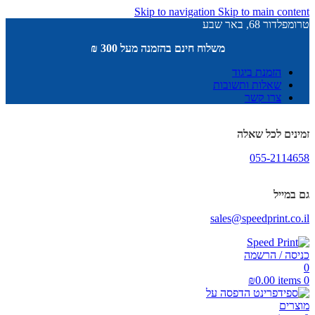
Skip to navigation
Skip to main content
טרומפלדור 68, באר שבע
משלוח חינם בהזמנה מעל 300 ₪
הזמנת ביגוד
שאלות ותשובות
צרו קשר
זמינים לכל שאלה
055-2114658
גם במייל
sales@speedprint.co.il
כניסה / הרשמה
0
₪
0.00
items
0