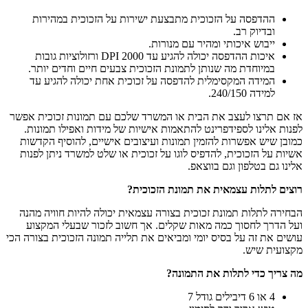
ההדפסה על הזכוכית מתבצעת ישירות על הזכוכית במהירות
ובדיוק רב.
ייבוש איכותי ומהיר עם מנורות.
איכות ההדפסה יכולה להגיע עד 2000 DPI ורזולוציות גובות
במיוחדת מה שנותן לתמונת הזכוכית צבעים חיים וחדים יותר.
המידה המקסימלית להדפסה על זכוכית אחת יכולה להגיע עד
למידה 240/150.
אז אם תרצו לעצב את הבית או המשרד שלכם עם תמונות זכוכית אפשר
לפנות אלינו לספידפרינט להתאמות אישיות של מידות ואפילו תמונות.
כמובן שיש אפשרות להזמין תמונות ועיצובים אישיים, להוסיף הקדשות
אשיות על הזכוכית, להדפיס לוגו על זכוכית או שלט למשרד ניתן לפנות
אלינו גם בטלפון וגם בווצאפ.
רוצים לתלות עצמאית את תמונת הזכוכית
?
הבחירה לתלות תמונת זכוכית בצורה עצמאית יכולה להיות חוויה מהנה
ועל הדרך לחסוך כמה מאות שקלים. אך חשוב לזכור שבעלי המקצוע
עושים את זה על בסיס יומי ומביאים את תלייה תמונה הזכוכית בצורה הכי
מקצועית שיש.
מה צריך כדי לתלות את התמונה
?
4 או 6 דיבילים גודל 7