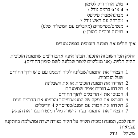
טוש ארוך ודק לסימון
4 או 6 ברגים גודל 7
מברגה/מברג פיליפס
מקדחה עם ראש גודל 7
מנטים/ספייסרים (מקבלים עם המשלוח שלנו)
תמונת זכוכית כמובן :)
איך תולים את תמונת הזכוכית בכמה צעדים
החלק הכי חשוב זה התכנון, תבינו איפה אתם רוצים שתמונת הזכוכית
תהיה תלויה. (אנו ממליצים ליצור שבלונה לשם סימון החורים).
הצמידו את התמונה/שבלונה לקיר ותסמנו עם טוש דרך החורים
שעל הזכוכית.
תורידו את תמונת הזכוכית או את השבלונה
תקדחו 4 חורים איפה שסימנתם
הכניסו את 4 הדיבלים לתוך החורים
תוציאו את הפקק של המנט/ספייסר והכניסו את הברגים פנים
תקדחו את הבורג עם המנט/ספייסר ל-4 הדיבלים
הצמידו את התמונה בצורה ישרה מול המנט ותסגרו את הפקק
והנה לכם, תמונת זכוכית תלויה על הקיר בצורה ישרה ומושלמת בהתקנה
עצמאית
משקל
גודל