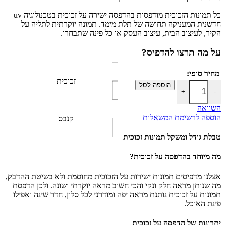
כל תמונות הזכוכית מודפסות בהדפסה ישירה על זכוכית בטכנולוגיה uv
חדשנית המעניקה תחושה של תלת מימד. תמונה יוקרתית לתליה על
הקיר, לעיצוב הבית, עיצוב העסק או כל פינה שתבחרו.
על מה תרצו להדפיס?
מחיר סופי:
זכוכית
כמות של תמונת נוף של העיר ניו יורק
הוספה לסל
+
-
השוואה
הוספה לרשימת המשאלות
קנבס
טבלת גודל ומשקל תמונות זכוכית
מה מיוחד בהדפסה על זכוכית?
אצלנו מדפיסים תמונות ישירות על הזכוכית מחוסמת ולא בשיטת ההדבק,
מה שנותן מראה חלק ונקי והכי חשוב מראה יוקרתי ושונה. ולכן הדפסת
תמונות על זכוכית נותנת מראה יפה ומודרני לכל סלון, חדר שינה ואפילו
פינת האוכל.
יתרונות של הדפסה על זכוכית