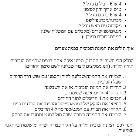
4 או 6 דיבילים גודל 7
טוש ארוך ודק לסימון
4 או 6 ברגים גודל 7
מברגה/מברג פיליפס
מקדחה עם ראש גודל 7
מנטים/ספייסרים (מקבלים עם המשלוח שלנו)
תמונת זכוכית כמובן :)
איך תולים את תמונת הזכוכית בכמה צעדים
החלק הכי חשוב זה התכנון, תבינו איפה אתם רוצים שתמונת הזכוכית
תהיה תלויה. (אנו ממליצים ליצור שבלונה לשם סימון החורים).
הצמידו את התמונה/שבלונה לקיר ותסמנו עם טוש דרך החורים
שעל הזכוכית.
תורידו את תמונת הזכוכית או את השבלונה
תקדחו 4 חורים איפה שסימנתם
הכניסו את 4 הדיבלים לתוך החורים
תוציאו את הפקק של המנט/ספייסר והכניסו את הברגים פנים
תקדחו את הבורג עם המנט/ספייסר ל-4 הדיבלים
הצמידו את התמונה בצורה ישרה מול המנט ותסגרו את הפקק
והנה לכם, תמונת זכוכית תלויה על הקיר בצורה ישרה ומושלמת בהתקנה
עצמאית