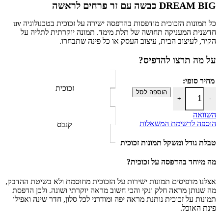
DREAM BIG כבשה עם זר פרחים לראשה
כל תמונות הזכוכית מודפסות בהדפסה ישירה על זכוכית בטכנולוגיה uv
חדשנית המעניקה תחושה של תלת מימד. תמונה יוקרתית לתליה על
הקיר, לעיצוב הבית, עיצוב העסק או כל פינה שתבחרו.
על מה תרצו להדפיס?
מחיר סופי:
זכוכית
כמות של DREAM BIG כבשה עם זר פרחים לראשה
הוספה לסל
+
-
השוואה
הוספה לרשימת המשאלות
קנבס
טבלת גודל ומשקל תמונות זכוכית
מה מיוחד בהדפסה על זכוכית?
אצלנו מדפיסים תמונות ישירות על הזכוכית מחוסמת ולא בשיטת ההדבק,
מה שנותן מראה חלק ונקי והכי חשוב מראה יוקרתי ושונה. ולכן הדפסת
תמונות על זכוכית נותנת מראה יפה ומודרני לכל סלון, חדר שינה ואפילו
פינת האוכל.