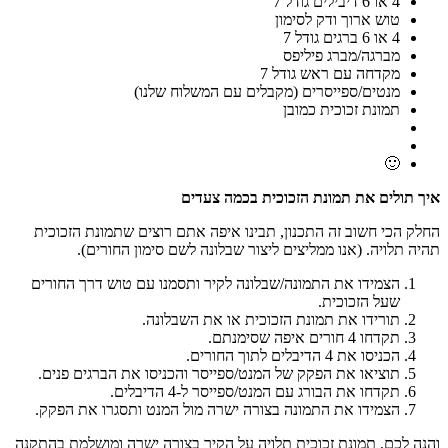
4 או 6 דיבילים גודל 7
טוש ארוך ודק לסימון
4 או 6 ברגים גודל 7
מברגה/מברג פיליפס
מקדחה עם ראש גודל 7
מנטים/ספייסרים (מקבלים עם המשלוח שלנו)
תמונת זכוכית כמובן
🙂
איך תולים את תמונת הזכוכית בכמה צעדים
החלק הכי חשוב זה התכנון, תבינו איפה אתם רוצים שתמונת הזכוכית
תהיה תלויה. (אנו ממליצים ליצור שבלונה לשם סימון החורים).
הצמידו את התמונה/שבלונה לקיר ותסמנו עם טוש דרך החורים
שעל הזכוכית.
תורידו את תמונת הזכוכית או את השבלונה.
תקדחו 4 חורים איפה שסימנתם.
הכניסו את 4 הדיבלים לתוך החורים.
תוציאו את הפקק של המנט/ספייסר והכניסו את הברגים פנים.
תקדחו את הבורג עם המנט/ספייסר ל-4 הדיבלים.
הצמידו את התמונה בצורה ישרה מול המנט ותסגרו את הפקק.
והנה לכם, תמונת זכוכית תלויה על הקיר בצורה ישרה ומושלמת בהתקנה