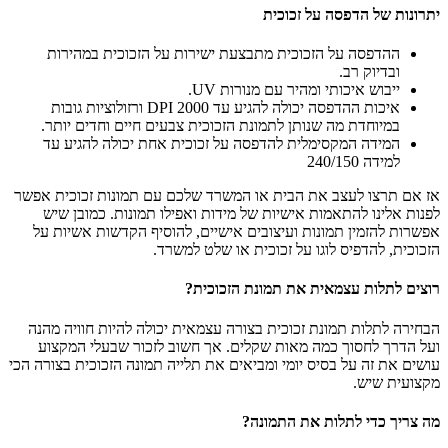
יתרונות של הדפסה על זכוכית
ההדפסה על הזכוכית מתבצעת ישירות על הזכוכית במהירות
ובדיוק רב.
ייבוש איכותי ומהיר עם מנורות UV.
איכות ההדפסה יכולה להגיע עד 2000 DPI ורזולוציות גובות
במיוחדת מה שנותן לתמונת הזכוכית צבעים חיים וחדים יותר.
המידה המקסימלית להדפסה על זכוכית אחת יכולה להגיע עד
למידה 240/150
אז אם תרצו לעצב את הבית או המשרד שלכם עם תמונות זכוכית אפשר
לפנות אלינו להתאמות אישיות של מידות ואפילו תמונות. כמובן שיש
אפשרות להזמין תמונות ועיצובים אישיים, להוסיף הקדשות אשיות על
הזכוכית, להדפיס לוגו על זכוכית או שלט למשרד.
רוצים לתלות עצמאית את תמונת הזכוכית?
הבחירה לתלות תמונת זכוכית בצורה עצמאית יכולה להיות חוויה מהנה
ועל הדרך לחסוך כמה מאות שקלים. אך חשוב לזכור שבעלי המקצוע
עושים את זה על בסיס יומי ומביאים את תלייה תמונה הזכוכית בצורה הכי
מקצועית שיש.
מה צריך כדי לתלות את התמונה?