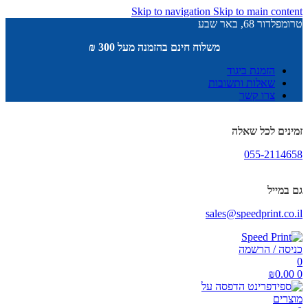
Skip to navigation
Skip to main content
טרומפלדור 68, באר שבע
משלוח חינם בהזמנה מעל 300 ₪
הזמנת ביגוד
שאלות ותשובות
צרו קשר
זמינים לכל שאלה
055-2114658
גם במייל
sales@speedprint.co.il
כניסה / הרשמה
0
₪
0.00
0