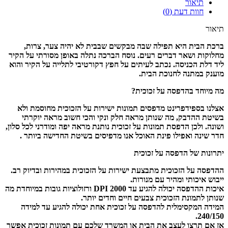
תיאור
חוות דעת (0)
תיאור
ברכת הבית היא תפילה שבה מבקשים שבבית לא יהיה צער, צרות,
מחלוקות ושאר דברים רעים. נוסח הברכה נתלה באופן מסורתי על הקיר
ליד דלת הכניסה. נכתב לעיתים על חפץ דקורטיבי לתלייה על הקיר והוא
מוענק במתנה לחנוכת הבית.
מה מיוחד בהדפסה על זכוכית?
אצלנו בספידפרינט מדפסים תמונות ישירות על הזכוכית מחוסמת ולא
בשיטת ההדבק, מה שנותן מראה חלק ונקי והכי חשוב מראה יוקרתי
ושונה. ולכן הדפסת תמונות על זכוכית נותנת מראה יפה ומודרני לכל סלון,
חדר שינה ואפילו פינת האוכל אנו מדפיסים בשיטת החדישה ביותר .
יתרונות של הדפסה על זכוכית
ההדפסה על הזכוכית מתבצעת ישירות על הזכוכית במהירות ובדיוק רב.
ייבוש איכותי ומהיר עם מנורות.
איכות ההדפסה יכולה להגיע עד 2000 DPI ורזולוציות גובות במיוחדת מה
שנותן לתמונת הזכוכית צבעים חיים וחדים יותר.
המידה המקסימלית להדפסה על זכוכית אחת יכולה להגיע עד למידה
240/150.
אז אם תרצו לעצב את הבית או המשרד שלכם עם תמונות זכוכית אפשר