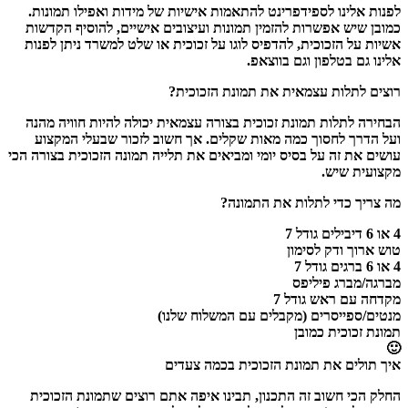
לפנות אלינו לספידפרינט להתאמות אישיות של מידות ואפילו תמונות.
כמובן שיש אפשרות להזמין תמונות ועיצובים אישיים, להוסיף הקדשות
אשיות על הזכוכית, להדפיס לוגו על זכוכית או שלט למשרד ניתן לפנות
אלינו גם בטלפון וגם בווצאפ.
רוצים לתלות עצמאית את תמונת הזכוכית?
הבחירה לתלות תמונת זכוכית בצורה עצמאית יכולה להיות חוויה מהנה
ועל הדרך לחסוך כמה מאות שקלים. אך חשוב לזכור שבעלי המקצוע
עושים את זה על בסיס יומי ומביאים את תלייה תמונה הזכוכית בצורה הכי
מקצועית שיש.
מה צריך כדי לתלות את התמונה?
4 או 6 דיבילים גודל 7
טוש ארוך ודק לסימון
4 או 6 ברגים גודל 7
מברגה/מברג פיליפס
מקדחה עם ראש גודל 7
מנטים/ספייסרים (מקבלים עם המשלוח שלנו)
תמונת זכוכית כמובן
🙂
איך תולים את תמונת הזכוכית בכמה צעדים
החלק הכי חשוב זה התכנון, תבינו איפה אתם רוצים שתמונת הזכוכית