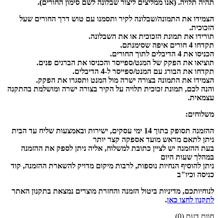
תהיה תלויה. (אנו ממליצים ליצור שבלונה לשם סימון החורים).
הצמידו את התמונה/שבלונה לקיר ותסמנו עם טוש דרך החורים שעל
הזכוכית.
תורידו את תמונת הזכוכית או את השבלונה.
תקדחו 4 חורים איפה שסימנתם.
הכניסו את 4 הדיבלים לתוך החורים.
תוציאו את הפקק של המנט/ספייסר והכניסו את הברגים פנים.
תקדחו את הבורג עם המנט/ספייסר ל-4 הדיבלים.
הצמידו את התמונה בצורה ישרה מול המנט ותסגרו את הפקק.
והנה לכם, תמונת זכוכית תלויה על הקיר בצורה ישרה ומושלמת בהתקנה
עצמאית.
משלוחים:
ההזמנה תסופק בתוך 14 ימי עסקים, ישירות ובאמצעות שליח עד הבית
ניתן לתאם מראש מועד אספקה קצר יותר
בעת ההזמנה יש לציין כתובת למשלוח, אליה ניתן לספק את ההזמנה
במהלך שעות היום
ניתן להוסיף הנחיות נוספות, לרבות מיקום מדויק להשארת ההזמנה, קוד
כניסה וכיו"ב
לנוחיותכם, מדיניות ביטול הזמנה והחזרת מוצרים נמצאת בתקנון האתר
לתקנון לחצו כאן
.
חוות דעת (0)