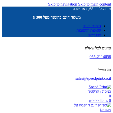
Skip to navigation
Skip to main content
טרומפלדור 68, באר שבע
משלוח חינם בהזמנה מעל 300 ₪
הזמנת ביגוד
שאלות ותשובות
צרו קשר
זמינים לכל שאלה
055-2114658
גם במייל
sales@speedprint.co.il
כניסה / הרשמה
0
₪
0.00
items
0