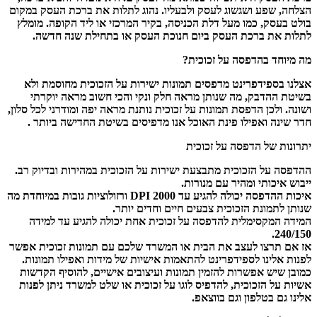
הצלחה, שפע ושגשוג לעסק ולבעליו. נהוג לתלות את ברכת העסק במקום
בולט בעסק, כמו מעל דלת הכניסה, בקיר המרכזי או ליד הקופה. מומלץ
לתלות את ברכת העסק ביום חנוכת העסק או בתחילת שנה חדשה.
מה מיוחד בהדפסה על זכוכית?
אצלנו בספידפרינט מדפסים תמונות ישירות על הזכוכית מחוסמת ולא
בשיטת ההדבק, מה שנותן מראה חלק ונקי והכי חשוב מראה יוקרתי
ושונה. ולכן הדפסת תמונות על זכוכית נותנת מראה יפה ומודרני לכל סלון,
חדר שינה ואפילו פינת האוכל אנו מדפיסים בשיטת החדישה ביותר .
יתרונות של הדפסה על זכוכית
ההדפסה על הזכוכית מתבצעת ישירות על הזכוכית במהירות ובדיוק רב.
ייבוש איכותי ומהיר עם מנורות.
איכות ההדפסה יכולה להגיע עד 2000 DPI ורזולוציות גובות במיוחדת מה
שנותן לתמונת הזכוכית צבעים חיים וחדים יותר.
המידה המקסימלית להדפסה על זכוכית אחת יכולה להגיע עד למידה
240/150.
אז אם תרצו לעצב את הבית או המשרד שלכם עם תמונות זכוכית אפשר
לפנות אלינו לספידפרינט להתאמות אישיות של מידות ואפילו תמונות.
כמובן שיש אפשרות להזמין תמונות ועיצובים אישיים, להוסיף הקדשות
אשיות על הזכוכית, להדפיס לוגו על זכוכית או שלט למשרד ניתן לפנות
אלינו גם בטלפון וגם בווצאפ.