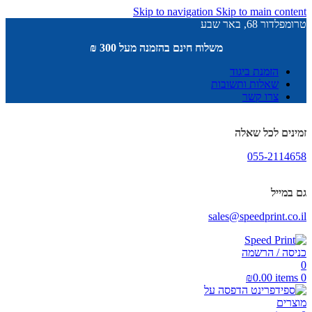
Skip to navigation
Skip to main content
טרומפלדור 68, באר שבע
משלוח חינם בהזמנה מעל 300 ₪
הזמנת ביגוד
שאלות ותשובות
צרו קשר
זמינים לכל שאלה
055-2114658
גם במייל
sales@speedprint.co.il
כניסה / הרשמה
0
₪
0.00
items
0