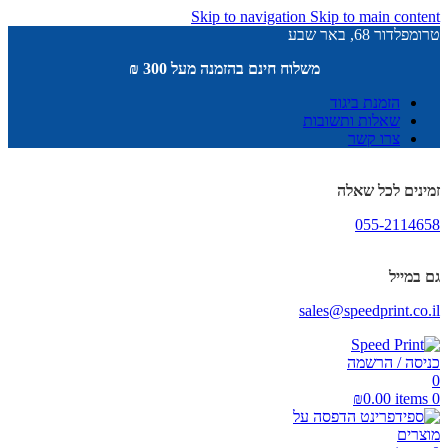
Skip to navigation
Skip to main content
טרומפלדור 68, באר שבע
משלוח חינם בהזמנה מעל 300 ₪
הזמנת ביגוד
שאלות ותשובות
צרו קשר
זמינים לכל שאלה
055-2114658
גם במייל
sales@speedprint.co.il
כניסה / הרשמה
0
₪
0.00
items
0