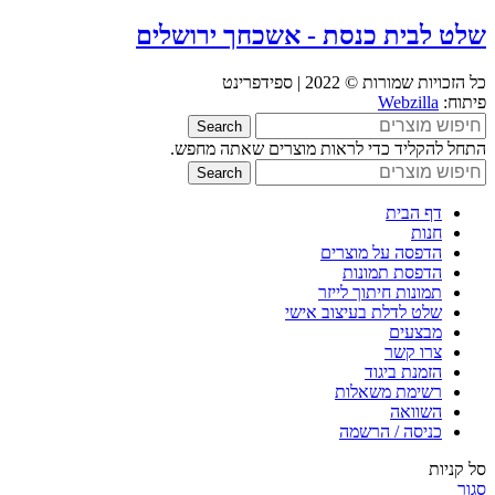
שלט לבית כנסת - אשכחך ירושלים
כל הזכויות שמורות © 2022 | ספידפרינט
פיתוח:
Webzilla
Search
התחל להקליד כדי לראות מוצרים שאתה מחפש.
Search
דף הבית
חנות
הדפסה על מוצרים
הדפסת תמונות
תמונות חיתוך לייזר
שלט לדלת בעיצוב אישי
מבצעים
צרו קשר
הזמנת ביגוד
רשימת משאלות
השוואה
כניסה / הרשמה
סל קניות
סגור