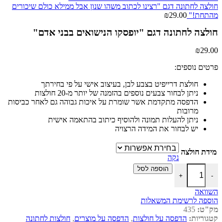
חולצה לחתונה דגם "רצינו לכתוב משהו שנון אבל ממילא כולם שיכורים
מהתחת!"
29.00
₪
חולצה לחתונה דגם "יופסקו הנישואים בבני אדם"
₪
29.00
פרטים נוספים:
חולצת דרייפיט בצבע לבן, בעיצוב אישי על פי בחירתך
ניתן לבחור צבעים נוספים בהזמנה של יותר מ-20 חולצות
הדפסה מתקדמת אשר שומרת על איכות גבוהה גם לאחר כביסות
מרובות
ניתן להעלות תמונה ולהוסיף כיתוב בהתאמה אישית
יש לבחור את המידה הרצויה
מידת חולצה
נקה
כמות של חולצה לחתונה דגם "יופסקו הנישואים בבני אדם"
הוספה לסל
+
-
השוואה
הוספה לרשימת המשאלות
מק"ט:
435
קטגוריות:
הדפסה על חולצות
,
הדפסה על מוצרים
,
חולצות לחתונה