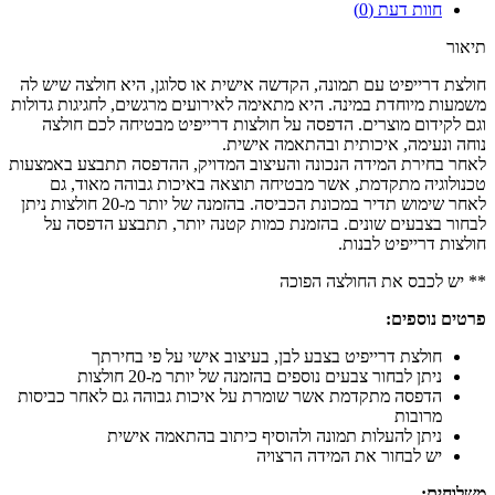
חוות דעת (0)
תיאור
חולצת דרייפיט עם תמונה, הקדשה אישית או סלוגן, היא חולצה שיש לה
משמעות מיוחדת במינה. היא מתאימה לאירועים מרגשים, לחגיגות גדולות
וגם לקידום מוצרים. הדפסה על חולצות דרייפיט מבטיחה לכם חולצה
נוחה ונעימה, איכותית ובהתאמה אישית.
לאחר בחירת המידה הנכונה והעיצוב המדויק, ההדפסה תתבצע באמצעות
טכנולוגיה מתקדמת, אשר מבטיחה תוצאה באיכות גבוהה מאוד, גם
לאחר שימוש תדיר במכונת הכביסה. בהזמנה של יותר מ-20 חולצות ניתן
לבחור בצבעים שונים. בהזמנת כמות קטנה יותר, תתבצע הדפסה על
חולצות דרייפיט לבנות.
** יש לכבס את החולצה הפוכה
פרטים נוספים:
חולצת דרייפיט בצבע לבן, בעיצוב אישי על פי בחירתך
ניתן לבחור צבעים נוספים בהזמנה של יותר מ-20 חולצות
הדפסה מתקדמת אשר שומרת על איכות גבוהה גם לאחר כביסות
מרובות
ניתן להעלות תמונה ולהוסיף כיתוב בהתאמה אישית
יש לבחור את המידה הרצויה
משלוחים: