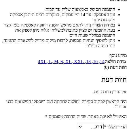
ההזמנה תסופק באמצעות שליח עד הבית
זמן האספקה: עד 14 ימי עסקים, במקרים רבים תיתכן אספקה
מוקדמת יותר
במידת הצורך ניתן לתאם מראש הזמנה דחופה לאספקה בזמן קצר
בעת ההזמנה יש לציין כתובת למשלוח, אליה ניתן לספק את
ההזמנה במהלך שעות היום
ניתן להוסיף הנחיות נוספות, לרבות מיקום מדויק להשארת ההזמנה,
קוד כניסה וכיו"ב
מידע נוסף
מידת חולצה
14
,
16
,
18
,
XXL
,
XL
,
S
,
M
,
L
,
4XL
חוות דעת (0)
חוות דעת
אין עדיין חוות דעת.
היה הראשון לכתוב סקירה “חולצה לחתונה דגם "יופסקו הנישואים בבני
אדם"”
האימייל לא יוצג באתר.
שדות החובה מסומנים
*
הדירוג שלך
*