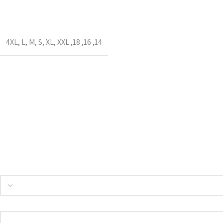
4XL
,
L
,
M
,
S
,
XL
,
XXL
,
18
,
16
,
14