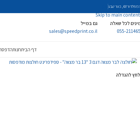
Skip to navigation
פלדור 68, באר שבע
Skip to main content
ינים לכל שאלה
גם במייל
sales@speedprint.co.il
055-21146
דף הבית
חנות
הדפסה 
לחץ להגדלה