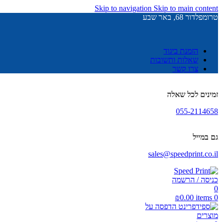
Skip to navigation
Skip to main content
טרומפלדור 68, באר שבע
הזמנת ביגוד
שאלות ותשובות
צרו קשר
זמינים לכל שאלה
055-2114658
גם במייל
sales@speedprint.co.il
כניסה / הרשמה
0
₪
0.00
items
0