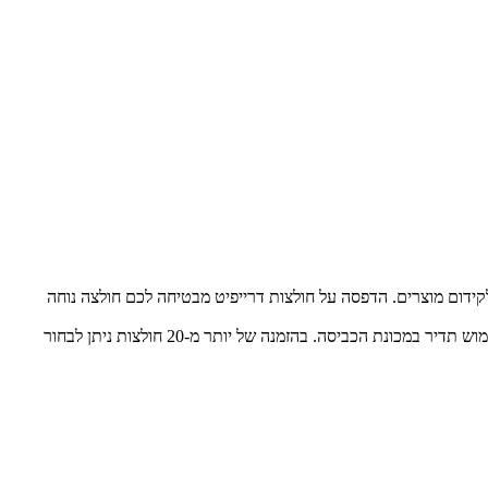
קידום מוצרים. הדפסה על חולצות דרייפיט מבטיחה לכם חולצה נוחה
לאחר בחירת המידה הנכונה והעיצוב המדויק, ההדפסה תתבצע באמצעות טכנולוגיה מתקדמת, אשר מבטיחה תוצאה באיכות גבוהה מאוד, גם לאחר שימוש תדיר במכונת הכביסה. בהזמנה של יותר מ-20 חולצות ניתן לבחור