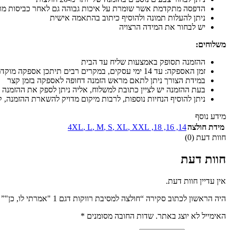
הדפסה מתקדמת אשר שומרת על איכות גבוהה גם לאחר כביסות מר
ניתן להעלות תמונה ולהוסיף כיתוב בהתאמה אישית
יש לבחור את המידה הרצויה
משלוחים:
ההזמנה תסופק באמצעות שליח עד הבית
זמן האספקה: עד 14 ימי עסקים, במקרים רבים תיתכן אספקה מוקדמת יותר
במידת הצורך ניתן לתאם מראש הזמנה דחופה לאספקה בזמן קצר
בעת ההזמנה יש לציין כתובת למשלוח, אליה ניתן לספק את ההזמנה 
ניתן להוסיף הנחיות נוספות, לרבות מיקום מדויק להשארת ההזמנה, קו
מידע נוסף
מידת חולצה
14
,
16
,
18
,
XXL
,
XL
,
S
,
M
,
L
,
4XL
חוות דעת (0)
חוות דעת
אין עדיין חוות דעת.
היה הראשון לכתוב סקירה “חולצה למסיבת רווקות דגם 1 "אמרתי לו, כן"”
האימייל לא יוצג באתר.
שדות החובה מסומנים
*