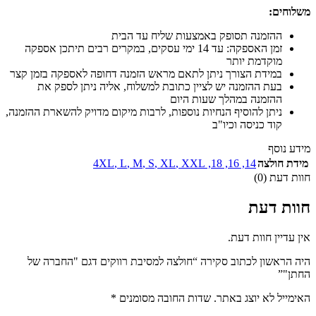
משלוחים:
ההזמנה תסופק באמצעות שליח עד הבית
זמן האספקה: עד 14 ימי עסקים, במקרים רבים תיתכן אספקה
מוקדמת יותר
במידת הצורך ניתן לתאם מראש הזמנה דחופה לאספקה בזמן קצר
בעת ההזמנה יש לציין כתובת למשלוח, אליה ניתן לספק את
ההזמנה במהלך שעות היום
ניתן להוסיף הנחיות נוספות, לרבות מיקום מדויק להשארת ההזמנה,
קוד כניסה וכיו"ב
מידע נוסף
מידת חולצה
14
,
16
,
18
,
XXL
,
XL
,
S
,
M
,
L
,
4XL
חוות דעת (0)
חוות דעת
אין עדיין חוות דעת.
היה הראשון לכתוב סקירה “חולצה למסיבת רווקים דגם "החברה של
החתן"”
האימייל לא יוצג באתר.
שדות החובה מסומנים
*