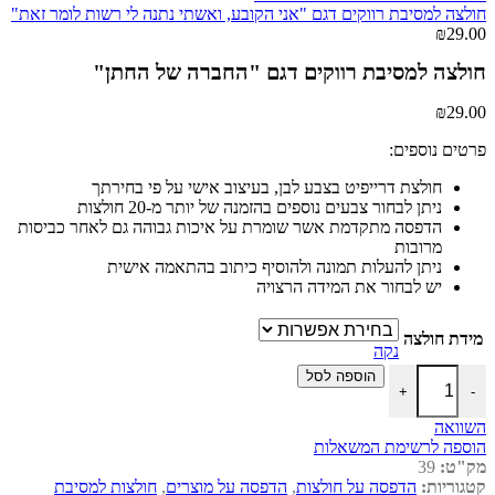
חולצה למסיבת רווקים דגם "אני הקובע, ואשתי נתנה לי רשות לומר זאת"
₪
29.00
חולצה למסיבת רווקים דגם "החברה של החתן"
₪
29.00
פרטים נוספים:
חולצת דרייפיט בצבע לבן, בעיצוב אישי על פי בחירתך
ניתן לבחור צבעים נוספים בהזמנה של יותר מ-20 חולצות
הדפסה מתקדמת אשר שומרת על איכות גבוהה גם לאחר כביסות
מרובות
ניתן להעלות תמונה ולהוסיף כיתוב בהתאמה אישית
יש לבחור את המידה הרצויה
מידת חולצה
נקה
כמות של חולצה למסיבת רווקים דגם "החברה של החתן"
הוספה לסל
+
-
השוואה
הוספה לרשימת המשאלות
מק"ט:
39
קטגוריות:
הדפסה על חולצות
,
הדפסה על מוצרים
,
חולצות למסיבת