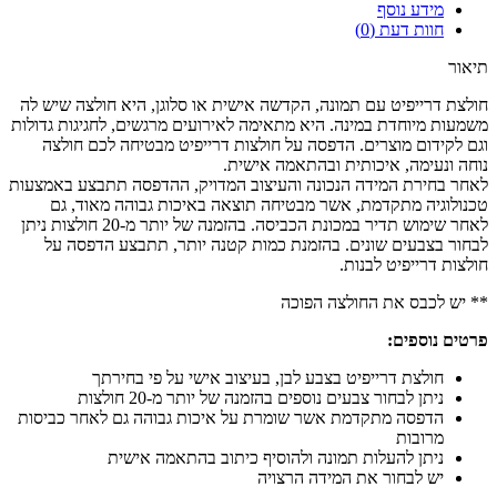
מידע נוסף
חוות דעת (0)
תיאור
חולצת דרייפיט עם תמונה, הקדשה אישית או סלוגן, היא חולצה שיש לה
משמעות מיוחדת במינה. היא מתאימה לאירועים מרגשים, לחגיגות גדולות
וגם לקידום מוצרים. הדפסה על חולצות דרייפיט מבטיחה לכם חולצה
נוחה ונעימה, איכותית ובהתאמה אישית.
לאחר בחירת המידה הנכונה והעיצוב המדויק, ההדפסה תתבצע באמצעות
טכנולוגיה מתקדמת, אשר מבטיחה תוצאה באיכות גבוהה מאוד, גם
לאחר שימוש תדיר במכונת הכביסה. בהזמנה של יותר מ-20 חולצות ניתן
לבחור בצבעים שונים. בהזמנת כמות קטנה יותר, תתבצע הדפסה על
חולצות דרייפיט לבנות.
** יש לכבס את החולצה הפוכה
פרטים נוספים:
חולצת דרייפיט בצבע לבן, בעיצוב אישי על פי בחירתך
ניתן לבחור צבעים נוספים בהזמנה של יותר מ-20 חולצות
הדפסה מתקדמת אשר שומרת על איכות גבוהה גם לאחר כביסות
מרובות
ניתן להעלות תמונה ולהוסיף כיתוב בהתאמה אישית
יש לבחור את המידה הרצויה