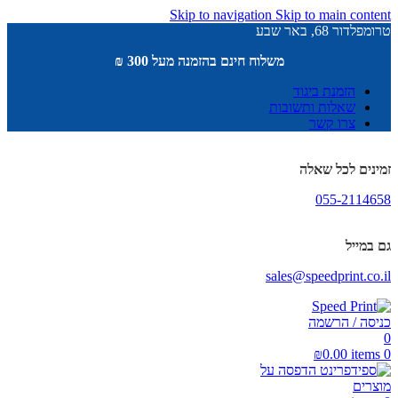
Skip to navigation
Skip to main content
טרומפלדור 68, באר שבע
משלוח חינם בהזמנה מעל 300 ₪
הזמנת ביגוד
שאלות ותשובות
צרו קשר
זמינים לכל שאלה
055-2114658
גם במייל
sales@speedprint.co.il
כניסה / הרשמה
0
₪
0.00
items
0