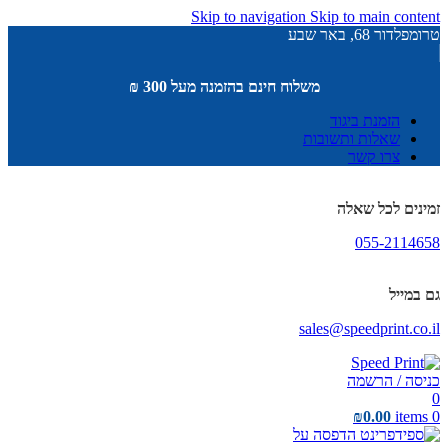
Skip to navigation
Skip to main content
טרומפלדור 68, באר שבע
משלוח חינם בהזמנה מעל 300 ₪
הזמנת ביגוד
שאלות ותשובות
צרו קשר
זמינים לכל שאלה
055-2114658
גם במייל
sales@speedprint.co.il
כניסה / הרשמה
0
₪
0.00
items
0