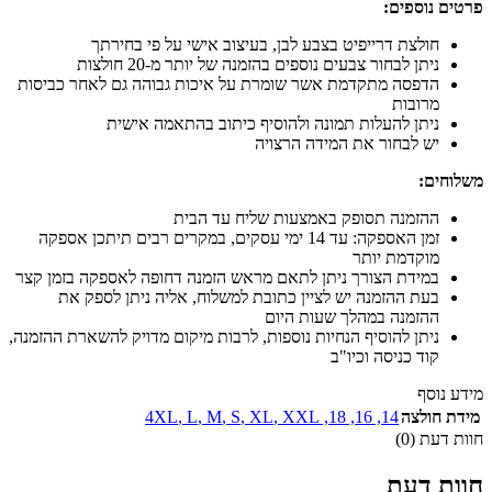
פרטים נוספים:
חולצת דרייפיט בצבע לבן, בעיצוב אישי על פי בחירתך
ניתן לבחור צבעים נוספים בהזמנה של יותר מ-20 חולצות
הדפסה מתקדמת אשר שומרת על איכות גבוהה גם לאחר כביסות
מרובות
ניתן להעלות תמונה ולהוסיף כיתוב בהתאמה אישית
יש לבחור את המידה הרצויה
משלוחים:
ההזמנה תסופק באמצעות שליח עד הבית
זמן האספקה: עד 14 ימי עסקים, במקרים רבים תיתכן אספקה
מוקדמת יותר
במידת הצורך ניתן לתאם מראש הזמנה דחופה לאספקה בזמן קצר
בעת ההזמנה יש לציין כתובת למשלוח, אליה ניתן לספק את
ההזמנה במהלך שעות היום
ניתן להוסיף הנחיות נוספות, לרבות מיקום מדויק להשארת ההזמנה,
קוד כניסה וכיו"ב
מידע נוסף
מידת חולצה
14
,
16
,
18
,
XXL
,
XL
,
S
,
M
,
L
,
4XL
חוות דעת (0)
חוות דעת