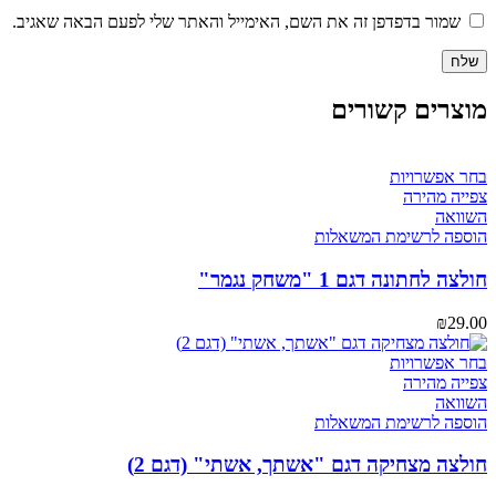
שמור בדפדפן זה את השם, האימייל והאתר שלי לפעם הבאה שאגיב.
מוצרים קשורים
למוצר
בחר אפשרויות
זה
צפייה מהירה
יש
השוואה
מספר
הוספה לרשימת המשאלות
סוגים.
ניתן
חולצה לחתונה דגם 1 "משחק נגמר"
לבחור
את
₪
29.00
האפשרויות
בעמוד
למוצר
בחר אפשרויות
המוצר
זה
צפייה מהירה
יש
השוואה
מספר
הוספה לרשימת המשאלות
סוגים.
ניתן
חולצה מצחיקה דגם "אשתך, אשתי" (דגם 2)
לבחור