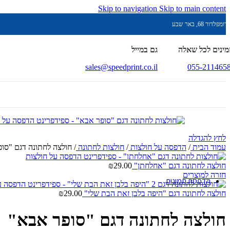
Skip to navigation
Skip to main content
בוצרים עם חריטה
רומפלדור 68, באר שבע
מינים לכל שאלה
גם במייל
כובעים ממותגים
sales@speedprint.co.il
055-211465
הדפסה על סינרים
לא שוכחים את ה-7.10.23
אין לי ארץ אחרת
לחץ להגדלה
עמוד הבית
/
הדפסה על חולצות
/
חולצות לחתונה
/
חולצה לחתונה דגם "סו
מעמד נרות
חולצה לחתונה דגם "אחלחתן"
29.00
₪
חזרה למוצרים
הדפסת תמונות
חולצה לחתונה דגם "היפה בלבן זאת הבת שלי"
29.00
₪
נופים
חולצה לחתונה דגם "סופר אבא"
אבסטרקט