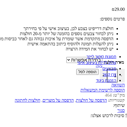
₪
29.00
הכותל המערבי
פרטים נוספים:
חולצת דרייפיט בצבע לבן, בעיצוב אישי על פי בחירתך
הולנד
ניתן לבחור צבעים נוספים בהזמנה של יותר מ-20 חולצות
הדפסה מתקדמת אשר שומרת על איכות גבוהה גם לאחר כביסות מר
ניתן להעלות תמונה ולהוסיף כיתוב בהתאמה אישית
ניו יורק
יש לבחור את המידה הרצויה
תמונות חיתוך לייזר
שלט לדלת בעיצוב אישי
מידת חולצה
נקה
מבצעים
כמות של חולצה לחתונה דגם "סופר אבא"
הוספה לסל
צרו קשר
+
-
הזמנת ביגוד
השוואה
הוספה לרשימת המשאלות
מק"ט:
464
קטגוריות:
הדפסה על חולצות
,
הדפסה על מוצרים
,
חולצות לחתונה
שיתוף:
סגור
ות לרכוש אצלנו: