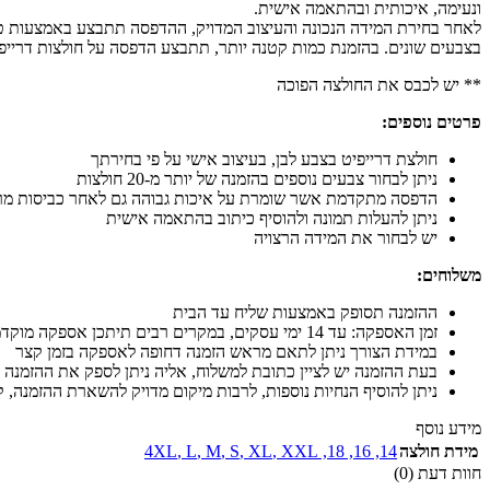
ונעימה, איכותית ובהתאמה אישית.
בצבעים שונים. בהזמנת כמות קטנה יותר, תתבצע הדפסה על חולצות דרייפי
** יש לכבס את החולצה הפוכה
פרטים נוספים:
חולצת דרייפיט בצבע לבן, בעיצוב אישי על פי בחירתך
ניתן לבחור צבעים נוספים בהזמנה של יותר מ-20 חולצות
הדפסה מתקדמת אשר שומרת על איכות גבוהה גם לאחר כביסות מר
ניתן להעלות תמונה ולהוסיף כיתוב בהתאמה אישית
יש לבחור את המידה הרצויה
משלוחים:
ההזמנה תסופק באמצעות שליח עד הבית
זמן האספקה: עד 14 ימי עסקים, במקרים רבים תיתכן אספקה מוקדמת יותר
במידת הצורך ניתן לתאם מראש הזמנה דחופה לאספקה בזמן קצר
בעת ההזמנה יש לציין כתובת למשלוח, אליה ניתן לספק את ההזמנה 
ניתן להוסיף הנחיות נוספות, לרבות מיקום מדויק להשארת ההזמנה, קו
מידע נוסף
מידת חולצה
14
,
16
,
18
,
XXL
,
XL
,
S
,
M
,
L
,
4XL
חוות דעת (0)