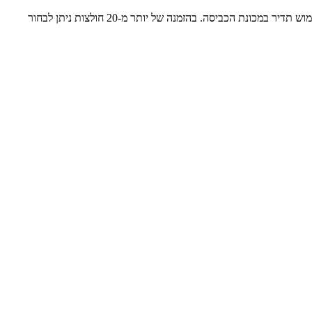
לאחר בחירת המידה הנכונה והעיצוב המדויק, ההדפסה תתבצע באמצעות טכנולוגיה מתקדמת, אשר מבטיחה תוצאה באיכות גבוהה מאוד, גם לאחר שימוש תדיר במכונת הכביסה. בהזמנה של יותר מ-20 חולצות ניתן לבחור