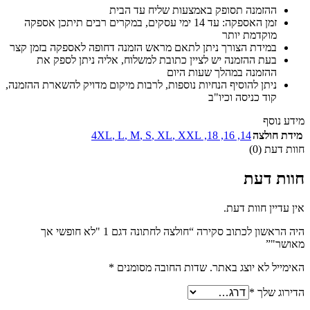
ההזמנה תסופק באמצעות שליח עד הבית
זמן האספקה: עד 14 ימי עסקים, במקרים רבים תיתכן אספקה
מוקדמת יותר
במידת הצורך ניתן לתאם מראש הזמנה דחופה לאספקה בזמן קצר
בעת ההזמנה יש לציין כתובת למשלוח, אליה ניתן לספק את
ההזמנה במהלך שעות היום
ניתן להוסיף הנחיות נוספות, לרבות מיקום מדויק להשארת ההזמנה,
קוד כניסה וכיו"ב
מידע נוסף
מידת חולצה
14
,
16
,
18
,
XXL
,
XL
,
S
,
M
,
L
,
4XL
חוות דעת (0)
חוות דעת
אין עדיין חוות דעת.
היה הראשון לכתוב סקירה “חולצה לחתונה דגם 1 "לא חופשי אך
מאושר"”
האימייל לא יוצג באתר.
שדות החובה מסומנים
*
הדירוג שלך
*