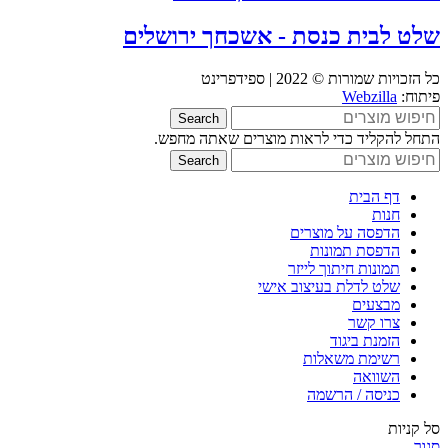
שלט לבית כנסת - אשכחך ירושלים
כל הזכויות שמורות © 2022 | ספידפרינט
פיתוח:
Webzilla
Search
התחל להקליד כדי לראות מוצרים שאתה מחפש.
Search
דף הבית
חנות
הדפסה על מוצרים
הדפסת תמונות
תמונות חיתוך לייזר
שלט לדלת בעיצוב אישי
מבצעים
צרו קשר
הזמנת ביגוד
רשימת משאלות
השוואה
כניסה / הרשמה
סל קניות
סגור