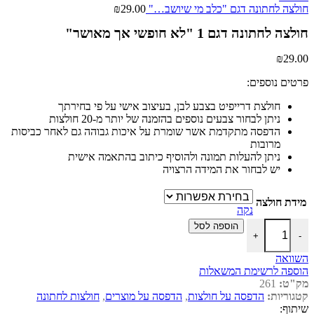
חולצה לחתונה דגם "כלב מי שיושב…"
29.00
₪
חולצה לחתונה דגם 1 "לא חופשי אך מאושר"
₪
29.00
פרטים נוספים:
חולצת דרייפיט בצבע לבן, בעיצוב אישי על פי בחירתך
ניתן לבחור צבעים נוספים בהזמנה של יותר מ-20 חולצות
הדפסה מתקדמת אשר שומרת על איכות גבוהה גם לאחר כביסות
מרובות
ניתן להעלות תמונה ולהוסיף כיתוב בהתאמה אישית
יש לבחור את המידה הרצויה
מידת חולצה
נקה
כמות של חולצה לחתונה דגם 1 "לא חופשי אך מאושר"
הוספה לסל
+
-
השוואה
הוספה לרשימת המשאלות
מק"ט:
261
קטגוריות:
הדפסה על חולצות
,
הדפסה על מוצרים
,
חולצות לחתונה
שיתוף: