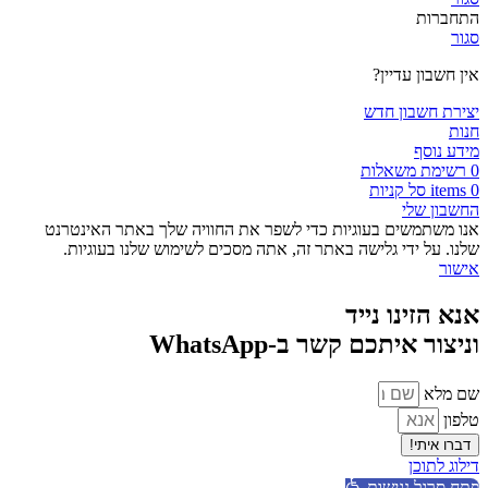
התחברות
סגור
אין חשבון עדיין?
יצירת חשבון חדש
חנות
מידע נוסף
0
רשימת משאלות
0
items
סל קניות
החשבון שלי
אנו משתמשים בעוגיות כדי לשפר את החוויה שלך באתר האינטרנט
שלנו. על ידי גלישה באתר זה, אתה מסכים לשימוש שלנו בעוגיות.
אישור
אנא הזינו נייד
וניצור איתכם קשר ב-WhatsApp
שם מלא
טלפון
דברו איתי!
דילוג לתוכן
פתח סרגל נגישות