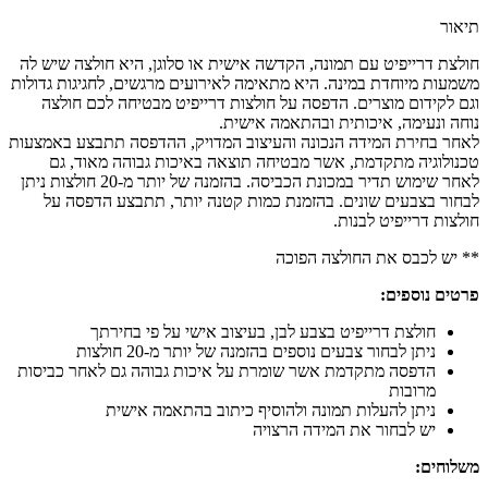
תיאור
חולצת דרייפיט עם תמונה, הקדשה אישית או סלוגן, היא חולצה שיש לה
משמעות מיוחדת במינה. היא מתאימה לאירועים מרגשים, לחגיגות גדולות
וגם לקידום מוצרים. הדפסה על חולצות דרייפיט מבטיחה לכם חולצה
נוחה ונעימה, איכותית ובהתאמה אישית.
לאחר בחירת המידה הנכונה והעיצוב המדויק, ההדפסה תתבצע באמצעות
טכנולוגיה מתקדמת, אשר מבטיחה תוצאה באיכות גבוהה מאוד, גם
לאחר שימוש תדיר במכונת הכביסה. בהזמנה של יותר מ-20 חולצות ניתן
לבחור בצבעים שונים. בהזמנת כמות קטנה יותר, תתבצע הדפסה על
חולצות דרייפיט לבנות.
** יש לכבס את החולצה הפוכה
פרטים נוספים:
חולצת דרייפיט בצבע לבן, בעיצוב אישי על פי בחירתך
ניתן לבחור צבעים נוספים בהזמנה של יותר מ-20 חולצות
הדפסה מתקדמת אשר שומרת על איכות גבוהה גם לאחר כביסות
מרובות
ניתן להעלות תמונה ולהוסיף כיתוב בהתאמה אישית
יש לבחור את המידה הרצויה
משלוחים: