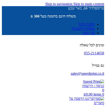
Skip to navigation
Skip to main content
טרומפלדור 68, באר שבע
משלוח חינם בהזמנה מעל 300 ₪
הזמנת ביגוד
שאלות ותשובות
צרו קשר
זמינים לכל שאלה
055-2114658
גם במייל
sales@speedprint.co.il
כניסה / הרשמה
0
₪
0.00
items
0