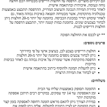
וגם לקידום מוצרים. הדפסה על חולצות דרייפיט מבטיחה לכם חולצה
נוחה ונעימה, איכותית ובהתאמה אישית.
לאחר בחירת המידה הנכונה והעיצוב המדויק, ההדפסה תתבצע באמצעות
טכנולוגיה מתקדמת, אשר מבטיחה תוצאה באיכות גבוהה מאוד, גם
לאחר שימוש תדיר במכונת הכביסה. בהזמנה של יותר מ-20 חולצות ניתן
לבחור בצבעים שונים. בהזמנת כמות קטנה יותר, תתבצע הדפסה על
חולצות דרייפיט לבנות.
** יש לכבס את החולצה הפוכה
פרטים נוספים:
חולצת דרייפיט בצבע לבן, בעיצוב אישי על פי בחירתך
ניתן לבחור צבעים נוספים בהזמנה של יותר מ-20 חולצות
הדפסה מתקדמת אשר שומרת על איכות גבוהה גם לאחר כביסות
מרובות
ניתן להעלות תמונה ולהוסיף כיתוב בהתאמה אישית
יש לבחור את המידה הרצויה
משלוחים:
ההזמנה תסופק באמצעות שליח עד הבית
זמן האספקה: עד 14 ימי עסקים, במקרים רבים תיתכן אספקה
מוקדמת יותר
במידת הצורך ניתן לתאם מראש הזמנה דחופה לאספקה בזמן קצר
בעת ההזמנה יש לציין כתובת למשלוח, אליה ניתן לספק את