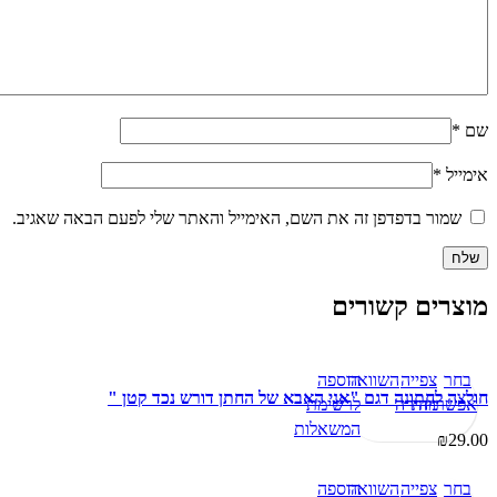
שם
*
אימייל
*
שמור בדפדפן זה את השם, האימייל והאתר שלי לפעם הבאה שאגיב.
מוצרים קשורים
בחר
צפייה
השוואה
הוספה
חולצה לחתונה דגם "אני האבא של החתן דורש נכד קטן "
אפשרויות
מהירה
לרשימת
למוצר
המשאלות
₪
29.00
זה
יש
בחר
צפייה
השוואה
הוספה