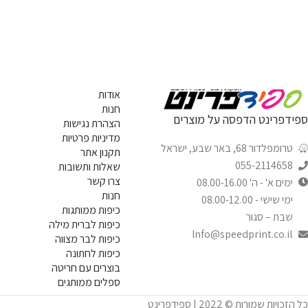
אודות
חנות
ספידפרינט הדפסה על מוצרים
הצהרת נגישות
מדיניות פרטיות
טרומפלדור 68, באר שבע, ישראל
תקנון אתר
055-2114658
שאלות ותשובות
צרו קשר
ימים א' - ה' 08.00-16.00
חנות
ימי שישי - 08.00-12.00
כיפות ממותגות
שבת – סגור
כיפות לברית מילה
Info@speedprint.co.il
כיפות לבר מצווה
כיפות לחתונה
בוצרים עם חריטה
ספלים ממותגים
כל הזכויות שמורות © 2022 | ספידפרינט