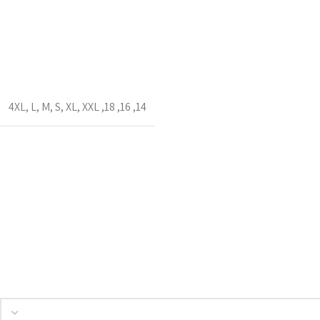
4XL
,
L
,
M
,
S
,
XL
,
XXL
,
18
,
16
,
14