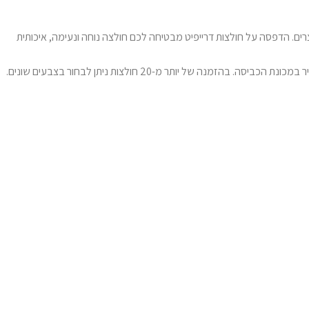
רים. הדפסה על חולצות דרייפיט מבטיחה לכם חולצה נוחה ונעימה, איכותית
לאחר בחירת המידה הנכונה והעיצוב המדויק, ההדפסה תתבצע באמצעות טכנולוגיה מתקדמת, אשר מבטיחה תוצאה באיכות גבוהה מאוד, גם לאחר שימוש תדיר במכונת הכביסה. בהזמנה של יותר מ-20 חולצות ניתן לבחור בצבעים שונים.