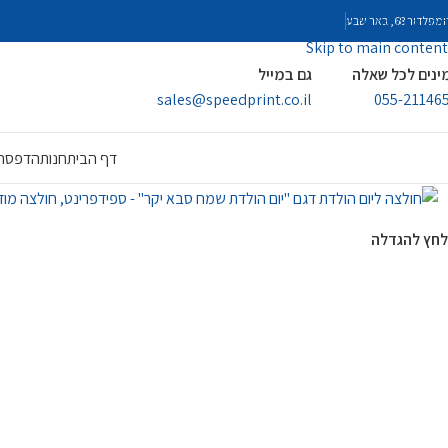
Skip to navigation
פלדור 68, באר שבע
Skip to main content
ינים לכל שאלה
גם במייל
sales@speedprint.co.il
055-21146
דף הבית
חנות
הדפסה 
לחץ להגדלה