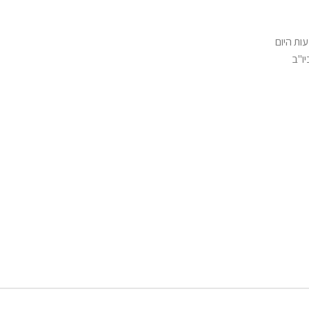
ות היום
יו"ב