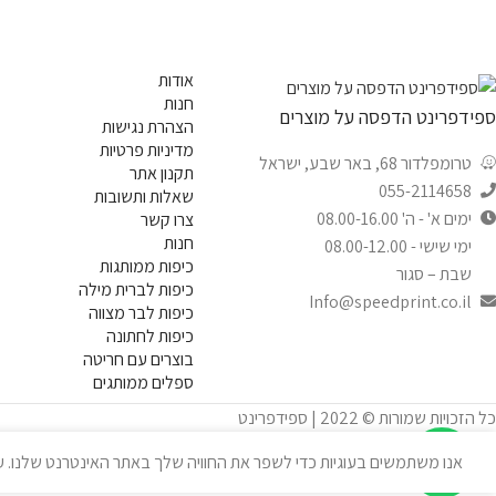
אודות
חנות
ספידפרינט הדפסה על מוצרים
הצהרת נגישות
מדיניות פרטיות
טרומפלדור 68, באר שבע, ישראל
תקנון אתר
055-2114658
שאלות ותשובות
ימים א' - ה' 08.00-16.00
צרו קשר
חנות
ימי שישי - 08.00-12.00
כיפות ממותגות
שבת – סגור
כיפות לברית מילה
Info@speedprint.co.il
כיפות לבר מצווה
כיפות לחתונה
בוצרים עם חריטה
ספלים ממותגים
כל הזכויות שמורות © 2022 | ספידפרינט
אנו משתמשים בעוגיות כדי לשפר את החוויה שלך באתר האינטרנט שלנו. על