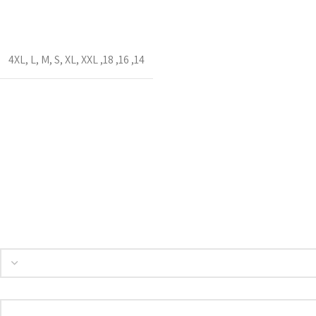
4XL
,
L
,
M
,
S
,
XL
,
XXL
,
18
,
16
,
14