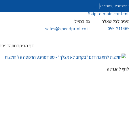
Skip to navigation
פלדור 68, באר שבע
Skip to main content
ינים לכל שאלה
גם במייל
sales@speedprint.co.il
055-21146
דף הבית
חנות
הדפסה 
לחץ להגדלה