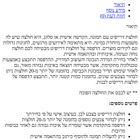
תיאור
מידע נוסף
חוות דעת (0)
תיאור
חולצת דרייפיט עם תמונה, הקדשה אישית או סלוגן, היא חולצה שיש לה
משמעות מיוחדת במינה. היא מתאימה לאירועים מרגשים, לחגיגות גדולות
וגם לקידום מוצרים. הדפסה על חולצות דרייפיט מבטיחה לכם חולצה
נוחה ונעימה, איכותית ובהתאמה אישית.
לאחר בחירת המידה הנכונה והעיצוב המדויק, ההדפסה תתבצע באמצעות
טכנולוגיה מתקדמת, אשר מבטיחה תוצאה באיכות גבוהה מאוד, גם
לאחר שימוש תדיר במכונת הכביסה. בהזמנה של יותר מ-20 חולצות ניתן
לבחור בצבעים שונים. בהזמנת כמות קטנה יותר, תתבצע הדפסה על
חולצות דרייפיט לבנות.
** יש לכבס את החולצה הפוכה
פרטים נוספים:
חולצת דרייפיט בצבע לבן, בעיצוב אישי על פי בחירתך
ניתן לבחור צבעים נוספים בהזמנה של יותר מ-20 חולצות
הדפסה מתקדמת אשר שומרת על איכות גבוהה גם לאחר כביסות
מרובות
ניתן להעלות תמונה ולהוסיף כיתוב בהתאמה אישית