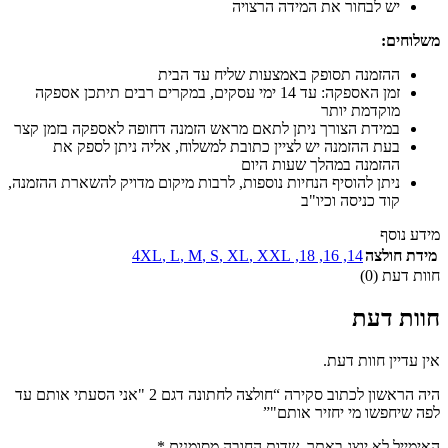
יש לבחור את המידה הרצויה
משלוחים:
ההזמנה תסופק באמצעות שליח עד הבית
זמן האספקה: עד 14 ימי עסקים, במקרים רבים תיתכן אספקה
מוקדמת יותר
במידת הצורך ניתן לתאם מראש הזמנה דחופה לאספקה בזמן קצר
בעת ההזמנה יש לציין כתובת למשלוח, אליה ניתן לספק את
ההזמנה במהלך שעות היום
ניתן להוסיף הנחיות נוספות, לרבות מיקום מדויק להשארת ההזמנה,
קוד כניסה וכיו"ב
מידע נוסף
מידת חולצה
14
,
16
,
18
,
XXL
,
XL
,
S
,
M
,
L
,
4XL
חוות דעת (0)
חוות דעת
אין עדיין חוות דעת.
היה הראשון לכתוב סקירה “חולצה לחתונה דגם 2 "אני הסעתי אותם עד
לפה שיחפשו מי יחזיר אותם"”
האימייל לא יוצג באתר.
שדות החובה מסומנים
*