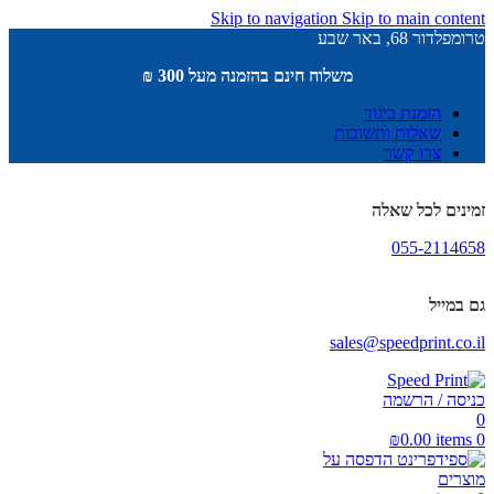
Skip to navigation
Skip to main content
טרומפלדור 68, באר שבע
משלוח חינם בהזמנה מעל 300 ₪
הזמנת ביגוד
שאלות ותשובות
צרו קשר
זמינים לכל שאלה
055-2114658
גם במייל
sales@speedprint.co.il
כניסה / הרשמה
0
₪
0.00
items
0