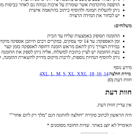
הדפסה מתקדמת אשר שומרת על איכות גבוהה גם לאחר כביסות מר
ניתן להעלות תמונה ולהוסיף כיתוב בהתאמה אישית
יש לבחור את המידה הרצויה
משלוחים:
ההזמנה תסופק באמצעות שליח עד הבית
זמן האספקה: עד 14 ימי עסקים, במקרים רבים תיתכן אספקה מוקדמת יותר
במידת הצורך ניתן לתאם מראש הזמנה דחופה לאספקה בזמן קצר
בעת ההזמנה יש לציין כתובת למשלוח, אליה ניתן לספק את ההזמנה 
ניתן להוסיף הנחיות נוספות, לרבות מיקום מדויק להשארת ההזמנה, קו
מידע נוסף
מידת חולצה
14
,
16
,
18
,
XXL
,
XL
,
S
,
M
,
L
,
4XL
חוות דעת (0)
חוות דעת
אין עדיין חוות דעת.
היה הראשון לכתוב סקירה “חולצה לחתונה דגם "מלך רק ליום אחד"”
האימייל לא יוצג באתר.
שדות החובה מסומנים
*