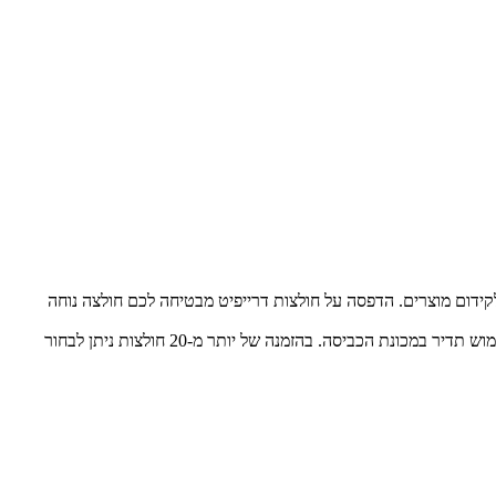
קידום מוצרים. הדפסה על חולצות דרייפיט מבטיחה לכם חולצה נוחה
לאחר בחירת המידה הנכונה והעיצוב המדויק, ההדפסה תתבצע באמצעות טכנולוגיה מתקדמת, אשר מבטיחה תוצאה באיכות גבוהה מאוד, גם לאחר שימוש תדיר במכונת הכביסה. בהזמנה של יותר מ-20 חולצות ניתן לבחור