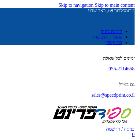
Skip to navigation
Skip to main content
טרומפלדור 68, באר שבע
הזמנת ביגוד
שאלות ותשובות
צרו קשר
זמינים לכל שאלה
055-2114658
גם במייל
sales@speedprint.co.il
כניסה / הרשמה
0