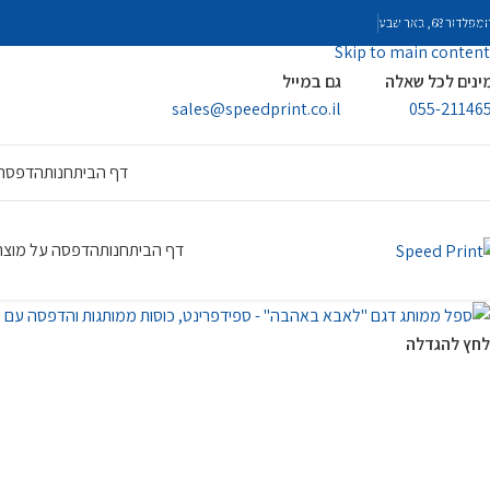
Skip to navigation
פלדור 68, באר שבע
Skip to main content
ינים לכל שאלה
גם במייל
sales@speedprint.co.il
055-21146
דף הבית
חנות
הדפסה 
דף הבית
חנות
הדפסה על מוצר
לחץ להגדלה