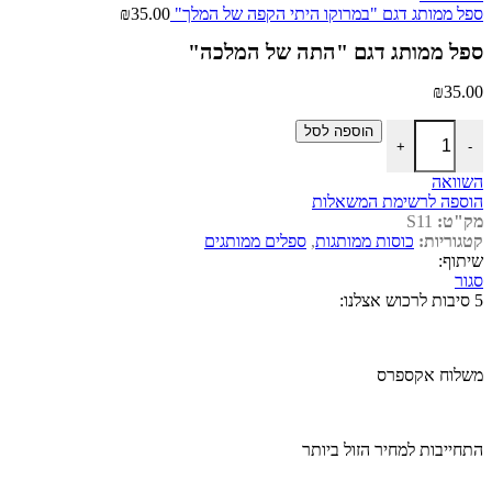
ספל ממותג דגם "במרוקו היתי הקפה של המלך"
35.00
₪
ספל ממותג דגם "התה של המלכה"
₪
35.00
כמות של ספל ממותג דגם "התה של המלכה"
הוספה לסל
+
-
השוואה
הוספה לרשימת המשאלות
מק"ט:
S11
קטגוריות:
כוסות ממותגות
,
ספלים ממותגים
שיתוף:
סגור
5 סיבות לרכוש אצלנו:
משלוח אקספרס
התחייבות למחיר הזול ביותר