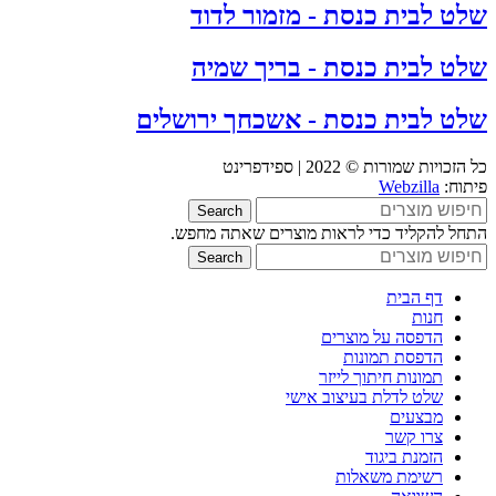
שלט לבית כנסת - מזמור לדוד
שלט לבית כנסת - בריך שמיה
שלט לבית כנסת - אשכחך ירושלים
כל הזכויות שמורות © 2022 | ספידפרינט
פיתוח:
Webzilla
Search
התחל להקליד כדי לראות מוצרים שאתה מחפש.
Search
דף הבית
חנות
הדפסה על מוצרים
הדפסת תמונות
תמונות חיתוך לייזר
שלט לדלת בעיצוב אישי
מבצעים
צרו קשר
הזמנת ביגוד
רשימת משאלות