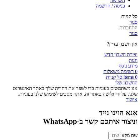
השוואה
כניסה / הרשמה
סל קניות
סגור
התחברות
סגור
אין חשבון עדיין?
יצירת חשבון חדש
חנות
מידע נוסף
0
רשימת משאלות
0
items
סל קניות
החשבון שלי
אנו משתמשים בעוגיות כדי לשפר את החוויה שלך באתר האינטרנט
שלנו. על ידי גלישה באתר זה, אתה מסכים לשימוש שלנו בעוגיות.
אישור
אנא הזינו נייד
וניצור איתכם קשר ב-WhatsApp
שם מלא