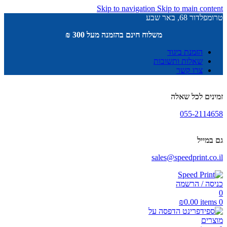
Skip to navigation
Skip to main content
טרומפלדור 68, באר שבע
משלוח חינם בהזמנה מעל 300 ₪
הזמנת ביגוד
שאלות ותשובות
צרו קשר
זמינים לכל שאלה
055-2114658
גם במייל
sales@speedprint.co.il
כניסה / הרשמה
0
₪
0.00
items
0