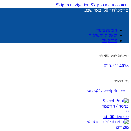
Skip to navigation
Skip to main content
טרומפלדור 68, באר שבע
הזמנת ביגוד
שאלות ותשובות
צרו קשר
זמינים לכל שאלה
055-2114658
גם במייל
sales@speedprint.co.il
כניסה / הרשמה
0
₪
0.00
items
0