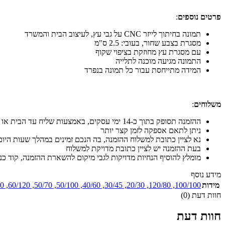
פרטים נוספים
:
תמונה בחיתוך לייזר CNC על גבי עץ, לעיצוב הבית והמשרד
מסגרת בצבע שחור, בעובי: 2.5 ס"מ
עם מסגרת עץ מחוזקת בציפוי שקוף
התמונה מגיעה מוכנה לתלייה
המידה מתייחסת עבור כל תמונה בנפרד
משלוחים
:
ההזמנה תסופק בתוך כ-14 ימי עסקים, באמצעות שליח עד הבית או עד לבית העסק
ניתן לתאם אספקה לזמן קצר יותר
נא לציין כתובת למשלוח ההזמנה, בה הנכם זמינים במהלך שעות היום
בעת ההזמנה יש לציין כתובת מדויקת למשלוח
מומלץ להוסיף הנחיות מדויקות לגבי מיקום להשארת ההזמנה, קוד כניסה
מידע נוסף
מידות
100/100
,
120/80
,
20/30
,
30/45
,
40/60
,
50/100
,
50/70
,
60/120
,
40
חוות דעת (0)
חוות דעת