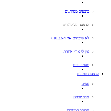
כובעים ממותגים
הדפסה על סינרים
לא שוכחים את ה-7.10.23
אין לי ארץ אחרת
מעמד נרות
הדפסת תמונות
נופים
אבסטרקט
הכותל המערבי