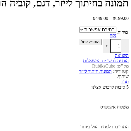
תמונה בחיתוך לייזר, דגם, קוביה הו
עד
טווח
₪
449.00
–
₪
199.00
מחירים:
מידות
עד
נקה
כמות של תמונה בחיתוך לייזר, דגם, קוביה הונגרית
הוספה לסל
+
-
השוואה
הוספה לרשימת המשאלות
מק"ט:
‎RubiksCube
קטגוריה:
תמונות חיתוך לייזר
שיתוף:
סגור
5 סיבות לרכוש אצלנו:
משלוח אקספרס
התחייבות למחיר הזול ביותר