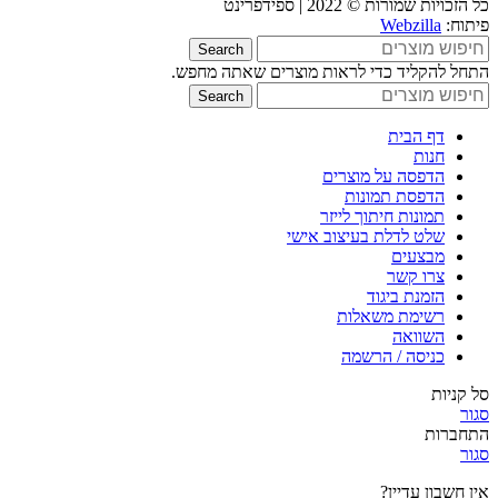
כל הזכויות שמורות © 2022 | ספידפרינט
פיתוח:
Webzilla
Search
התחל להקליד כדי לראות מוצרים שאתה מחפש.
Search
דף הבית
חנות
הדפסה על מוצרים
הדפסת תמונות
תמונות חיתוך לייזר
שלט לדלת בעיצוב אישי
מבצעים
צרו קשר
הזמנת ביגוד
רשימת משאלות
השוואה
כניסה / הרשמה
סל קניות
סגור
התחברות
סגור
אין חשבון עדיין?