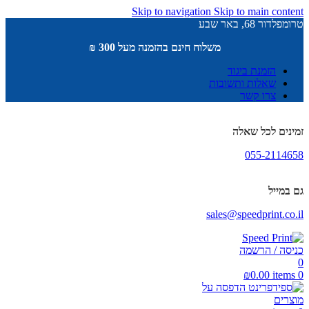
Skip to navigation
Skip to main content
טרומפלדור 68, באר שבע
משלוח חינם בהזמנה מעל 300 ₪
הזמנת ביגוד
שאלות ותשובות
צרו קשר
זמינים לכל שאלה
055-2114658
גם במייל
sales@speedprint.co.il
כניסה / הרשמה
0
₪
0.00
items
0