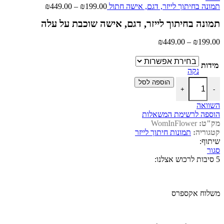
טווח
תמונה בחיתוך לייזר, דגם, אישה חתול
199.00
₪
–
449.00
₪
מחירים:
תמונה בחיתוך לייזר, דגם, אישה שוכבת על עלה
עד
טווח
₪
449.00
–
₪
199.00
מחירים:
מידות
עד
נקה
כמות של תמונה בחיתוך לייזר, דגם, אישה שוכבת על עלה
הוספה לסל
+
-
השוואה
הוספה לרשימת המשאלות
מק"ט:
WomInFlower
קטגוריה:
תמונות חיתוך לייזר
שיתוף:
סגור
5 סיבות לרכוש אצלנו:
משלוח אקספרס