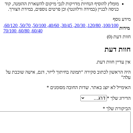
מומלץ להוסיף הנחיות מדויקות לגבי מיקום להשארת ההזמנה, קוד
כניסה לבניין (במידה ורלוונטי) וכן פרטים נוספים, במידת הצורך.
מידע נוסף
,
60/120
,
50/70
,
50/100
,
40/60
,
30/45
,
20/30
,
120/80
,
100/100
מידות
70/100
,
60/80
,
60/40
חוות דעת (0)
חוות דעת
אין עדיין חוות דעת.
היה הראשון לכתוב סקירה “תמונה בחיתוך לייזר, דגם, אישה שוכבת על
עלה”
האימייל לא יוצג באתר.
שדות החובה מסומנים
*
הדירוג שלך
*
הביקורת שלך
*