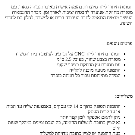
תמונות חיתוך לייזר מיוצרות בהזמנה אישית באיכות גבוהה מאוד, עם
מסגרת מחוזקת שנועדה להבטיח יציבות לאורך זמן. מבחר הדוגמאות
העשיר מבטיח התאמה לחדר העבודה בבית או למשרד, לסלון וגם לחדרי
השינה.
פרטים נוספים
:
תמונה בחיתוך לייזר CNC על גבי עץ, לעיצוב הבית והמשרד
מסגרת בצבע שחור, בעובי: 2.5 ס"מ
עם מסגרת עץ מחוזקת בציפוי שקוף
התמונה מגיעה מוכנה לתלייה
המידה מתייחסת עבור כל תמונה בנפרד
משלוחים
:
ההזמנה תסופק בתוך כ-14 ימי עסקים, באמצעות שליח עד הבית
או עד לבית העסק
ניתן לתאם אספקה לזמן קצר יותר
נא לציין כתובת למשלוח ההזמנה, בה הנכם זמינים במהלך שעות
היום
בעת ההזמנה יש לציין כתובת מדויקת למשלוח