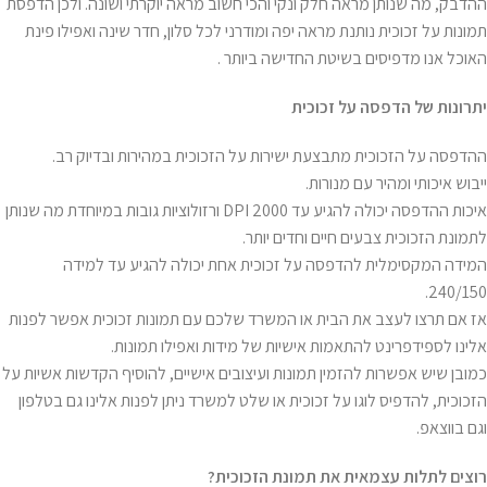
ההדבק, מה שנותן מראה חלק ונקי והכי חשוב מראה יוקרתי ושונה. ולכן הדפסת
תמונות על זכוכית נותנת מראה יפה ומודרני לכל סלון, חדר שינה ואפילו פינת
האוכל אנו מדפיסים בשיטת החדישה ביותר .
יתרונות של הדפסה על זכוכית
ההדפסה על הזכוכית מתבצעת ישירות על הזכוכית במהירות ובדיוק רב.
ייבוש איכותי ומהיר עם מנורות.
איכות ההדפסה יכולה להגיע עד 2000 DPI ורזולוציות גובות במיוחדת מה שנותן
לתמונת הזכוכית צבעים חיים וחדים יותר.
המידה המקסימלית להדפסה על זכוכית אחת יכולה להגיע עד למידה
240/150.
אז אם תרצו לעצב את הבית או המשרד שלכם עם תמונות זכוכית אפשר לפנות
אלינו לספידפרינט להתאמות אישיות של מידות ואפילו תמונות.
כמובן שיש אפשרות להזמין תמונות ועיצובים אישיים, להוסיף הקדשות אשיות על
הזכוכית, להדפיס לוגו על זכוכית או שלט למשרד ניתן לפנות אלינו גם בטלפון
וגם בווצאפ.
רוצים לתלות עצמאית את תמונת הזכוכית
?