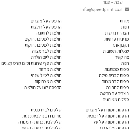
שבת – סגור
Info@speedprint.co.il
אודות
הדפסה על מוצרים
חנות
הדפסה על חולצות
הצהרת נגישות
חולצות לחתונה
מדיניות פרטיות
חולצות למסיבת רווקים
תקנון אתר
חולצות למסיבת רווקות
שאלות ותשובות
חולצות לבר מצווה
צרו קשר
חולצות ליום הולדת
חנות
חולצות סוף טירונות וסיום קורס קצינים
כיפות ממותגות
חולצות מחזור
כיפות לברית מילה
חולצות לטיול שנתי
כיפות לבר מצווה
חולצות מצחיקות
כיפות לחתונה
הדפסת לוגו על חולצות
בוצרים עם חריטה
ספלים ממותגים
הדפסת תמונות על מוצרים
שלטים לבית כנסת
הדפסת תמונה על זכוכית
מודים דרבנן לבית כנסת
הדפסת תמונה על עץ
שלט לבית כנסת - המנורה
הדפסה על קנבס
שלט לבית כנסת - קדיש