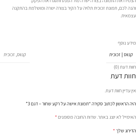
הצמידו את התמונה בצורה ישרה מול המנט ותסגרו את הפקק.
והנה לכם, תמונת זכוכית תלויה על הקיר בצורה ישרה ומושלמת בהתקנה
עצמאית.
מידע נוסף
קנווס | זכוכית
קנווס
,
זכוכית
חוות דעת (0)
חוות דעת
אין עדיין חוות דעת.
היה הראשון לכתוב סקירה “תמונת אישה על רקע שחור – דגם 3”
האימייל לא יוצג באתר.
שדות החובה מסומנים
*
הדירוג שלך
*