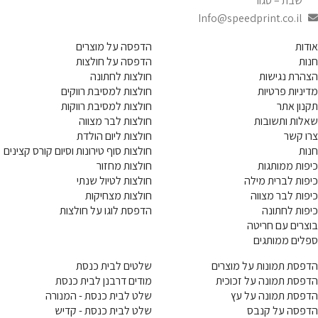
שבת – סגור
Info@speedprint.co.il
אודות
הדפסה על מוצרים
חנות
הדפסה על חולצות
הצהרת נגישות
חולצות לחתונה
מדיניות פרטיות
חולצות למסיבת רווקים
תקנון אתר
חולצות למסיבת רווקות
שאלות ותשובות
חולצות לבר מצווה
צרו קשר
חולצות ליום הולדת
חנות
חולצות סוף טירונות וסיום קורס קצינים
כיפות ממותגות
חולצות מחזור
כיפות לברית מילה
חולצות לטיול שנתי
כיפות לבר מצווה
חולצות מצחיקות
כיפות לחתונה
הדפסת לוגו על חולצות
בוצרים עם חריטה
ספלים ממותגים
הדפסת תמונות על מוצרים
שלטים לבית כנסת
הדפסת תמונה על זכוכית
מודים דרבנן לבית כנסת
הדפסת תמונה על עץ
שלט לבית כנסת - המנורה
הדפסה על קנבס
שלט לבית כנסת - קדיש