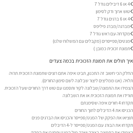
4 או 6 דיבילים גודל 7
טוש ארוך ודק לסימון
4 או 6 ברגים גודל 7
מברגה/מברג פיליפס
מקדחה עם ראש גודל 7
מנטים/ספייסרים (מקבלים עם המשלוח שלנו)
תמונת זכוכית כמובן :)
איך תולים את תמונת הזכוכית בכמה צעדים
החלק הכי חשוב זה התכנון, תבינו איפה אתם רוצים שתמונת הזכוכית תהיה
תלויה. (אנו ממליצים ליצור שבלונה לשם סימון החורים).
הצמידו את התמונה/שבלונה לקיר ותסמנו עם טוש דרך החורים שעל הזכוכית.
תורידו את תמונת הזכוכית או את השבלונה
תקדחו 4 חורים איפה שסימנתם
הכניסו את 4 הדיבלים לתוך החורים
תוציאו את הפקק של המנט/ספייסר והכניסו את הברגים פנים
תקדחו את הבורג עם המנט/ספייסר ל-4 הדיבלים
הצמידו את התמונה בצורה ישרה מול המנט ותסגרו את הפקק